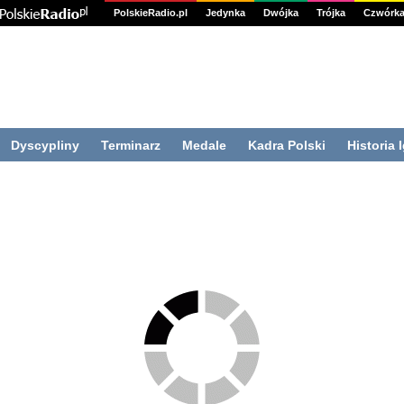
PolskieRadio.pl
Jedynka
Dwójka
Trójka
Czwórk
Dyscypliny
Terminarz
Medale
Kadra Polski
Historia 