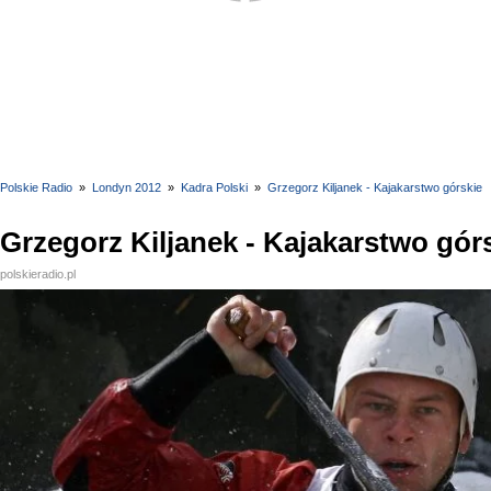
Polskie Radio
»
Londyn 2012
»
Kadra Polski
»
Grzegorz Kiljanek - Kajakarstwo górskie
Grzegorz Kiljanek - Kajakarstwo gór
polskieradio.pl