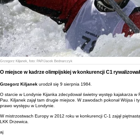
Grzegorz Kiljanek
, foto:
PAP/Jacek Bednarczyk
O miejsce w kadrze olimpijskiej w konkurencji C1 rywalizow
Grzegorz Kiljanek
urodził się 9 sierpnia 1984.
O starcie w Londynie Kijanka zdecydował świetny występ kajakarza w
Pau. Kiljanek zajął tam drugie miejsce. W zawodach pokonał Wójsa i
prawo występu w Londynie.
W mistrzostwach Europy w 2012 roku w konkurencji C-1 zajął piętnastą l
LKK Drzewica.
aj