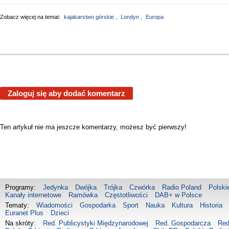
Zobacz więcej na temat:
kajakarstwo górskie
,
Londyn
,
Europa
Zaloguj się aby dodać komentarz
Ten artykuł nie ma jeszcze komentarzy, możesz być pierwszy!
Programy:
Jedynka
Dwójka
Trójka
Czwórka
Radio Poland
Polski
Kanały internetowe
Ramówka
Częstotliwości
DAB+ w Polsce
Tematy:
Wiadomości
Gospodarka
Sport
Nauka
Kultura
Historia
Euranet Plus
Dzieci
Na skróty:
Red. Publicystyki Międzynarodowej
Red. Gospodarcza
Red