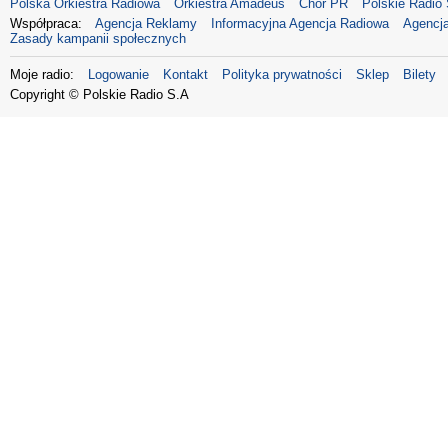
Polska Orkiestra Radiowa
Orkiestra Amadeus
Chór PR
Polskie Radio 
Współpraca:
Agencja Reklamy
Informacyjna Agencja Radiowa
Agencja
Zasady kampanii społecznych
Moje radio:
Logowanie
Kontakt
Polityka prywatności
Sklep
Bilety
Copyright © Polskie Radio S.A