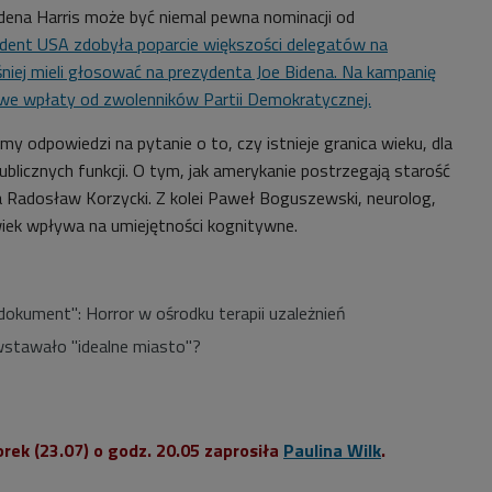
idena Harris może być niemal pewna nominacji od
dent USA zdobyła poparcie większości delegatów na
niej mieli głosować na prezydenta Joe Bidena. Na kampanię
we wpłaty od zwolenników Partii Demokratycznej.
śmy odpowiedzi na pytanie o to, czy istnieje granica wieku, dla
licznych funkcji. O tym, jak amerykanie postrzegają starość
 Radosław Korzycki. Z kolei Paweł Boguszewski, neurolog,
wiek wpływa na umiejętności kognitywne.
odokument": Horror w ośrodku terapii uzależnień
stawało "idealne miasto"?
rek (23.07) o godz. 20.05 zaprosiła
Paulina Wilk
.