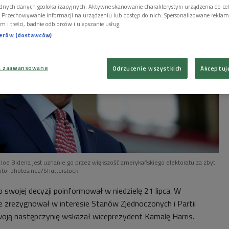
dnych danych geolokalizacyjnych. Aktywne skanowanie charakterystyki urządzenia do ce
i. Przechowywanie informacji na urządzeniu lub dostęp do nich. Spersonalizowane reklamy 
m i treści, badnie odbiorców i ulepszanie usług.
nerów (dostawców)
a zaawansowane
Odrzucenie wszystkich
Akceptuj
oe Bidena jest uznanie go przez większość amerykańskiego elektoratu za zbyt
oto: photosince/Shutterstock
 swojej decyzji poinformował w niedzielę 21 lipca. W
że zrezygnował w interesie Stanów Zjednoczonych i Partii
oją następczynię wskazał wiceprezydent Kamalę Harris.