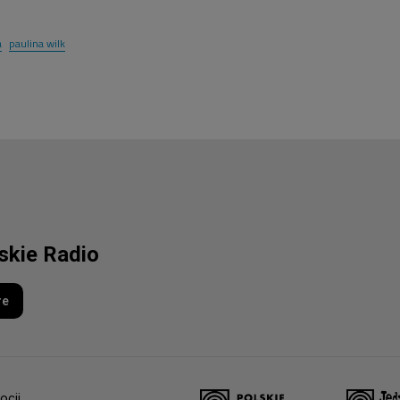
a
paulina wilk
lskie Radio
re
ocji