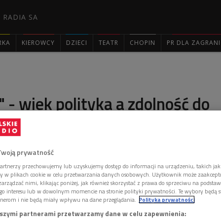
 RADIA SA
RKA
KIEROWCY
DZIECI
TEATR
CHOPIN
PR DLA ZAGRAN

" - wiek polityka a zdolność do
ia władzy
Twoją prywatność
 z prezydenckiego wyścigu! Jednym z powodów
artnerzy przechowujemy lub uzyskujemy dostęp do informacji na urządzeniu, takich jak
ory w plikach cookie w celu przetwarzania danych osobowych. Użytkownik może zaakcep
nie go przez większość amerykańskiego elektoratu za
arządzać nimi, klikając poniżej, jak również skorzystać z prawa do sprzeciwu na podsta
ądzić krajem.
go interesu lub w dowolnym momencie na stronie polityki prywatności. Te wybory będą 
nerom i nie będą miały wpływu na dane przeglądania.
Polityka prywatności
szymi partnerami przetwarzamy dane w celu zapewnienia: