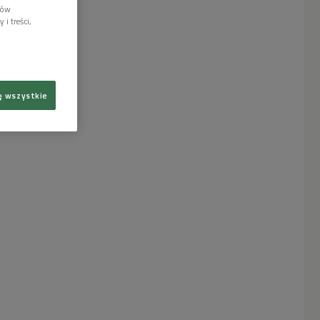
lów
i treści,
ę wszystkie