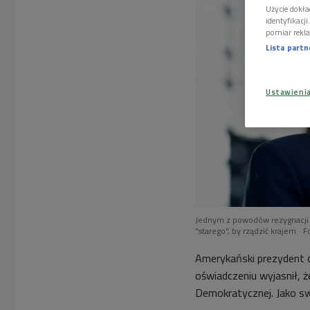
Użycie dokła
identyfikacj
pomiar rekla
Lista part
Ustawieni
Jednym z powodów rezygnacji J
"starego", by rządzić krajem
F
Amerykański prezydent o
oświadczeniu wyjasnił, 
Demokratycznej. Jako sw