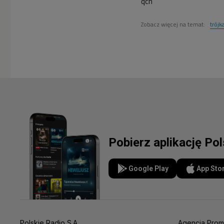
qch
Zobacz więcej na temat:
trójk
Pobierz aplikację Po
Google Play
App Sto
Polskie Radio S.A.
Agencja Prom