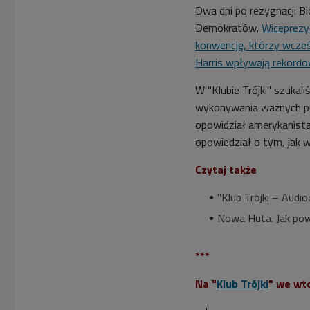
Dwa dni po rezygnacji B
Demokratów.
Wiceprezy
konwencję, którzy wcześ
Harris wpływają rekordo
W "Klubie Trójki" szukali
wykonywania ważnych pub
opowidział amerykanista
opowiedział o tym, jak 
Czytaj także
"Klub Trójki – Audi
Nowa Huta. Jak pow
***
Na "
Klub Trójki
" we wto