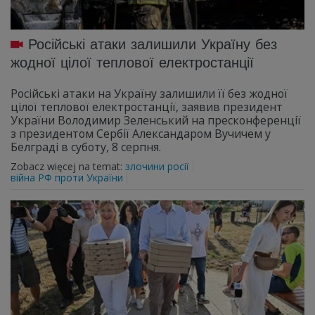
Російські атаки залишили Україну без
жодної цілої теплової електростанції
Російські атаки на Україну залишили її без жодної
цілої теплової електростанції, заявив президент
України Володимир Зеленський на пресконференції
з президентом Сербії Александаром Вучичем у
Белграді в суботу, 8 серпня.
Zobacz więcej na temat:
злочини росії
війна РФ проти України