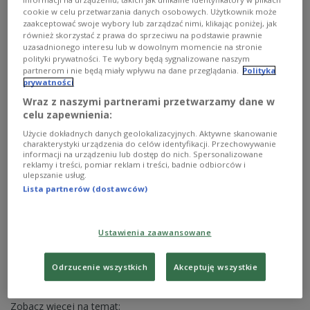
Європа
cookie w celu przetwarzania danych osobowych. Użytkownik może
zaakceptować swoje wybory lub zarządzać nimi, klikając poniżej, jak
również skorzystać z prawa do sprzeciwu na podstawie prawnie
uzasadnionego interesu lub w dowolnym momencie na stronie
polityki prywatności. Te wybory będą sygnalizowane naszym
partnerom i nie będą miały wpływu na dane przeglądania.
Polityka
prywatności
Wraz z naszymi partnerami przetwarzamy dane w
celu zapewnienia:
Użycie dokładnych danych geolokalizacyjnych. Aktywne skanowanie
charakterystyki urządzenia do celów identyfikacji. Przechowywanie
informacji na urządzeniu lub dostęp do nich. Spersonalizowane
reklamy i treści, pomiar reklam i treści, badnie odbiorców i
ulepszanie usług.
Tour de Pologne: France's Barré wins
Lista partnerów (dostawców)
sixth stage, Italy's Scaroni takes overall
lead
Ustawienia zaawansowane
French rider Louis Barré won the sixth stage of the
Tour de Pologne on Saturday after a solo finish, while
Odrzucenie wszystkich
Akceptuję wszystkie
Italy’s Christian Scaroni took the overall lead in Poland's
premier cycling race.
Zobacz więcej na temat: