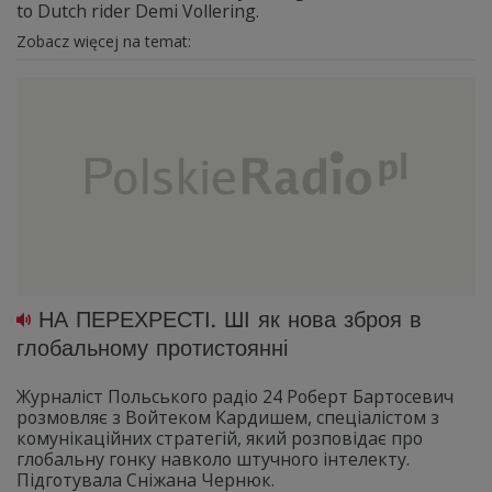
to Dutch rider Demi Vollering.
Zobacz więcej na temat:
НА ПЕРЕХРЕСТІ. ШІ як нова зброя в
глобальному протистоянні
Журналіст Польського радіо 24 Роберт Бартосевич
розмовляє з Войтеком Кардишем, спеціалістом з
комунікаційних стратегій, який розповідає про
глобальну гонку навколо штучного інтелекту.
Підготувала Сніжана Чернюк.