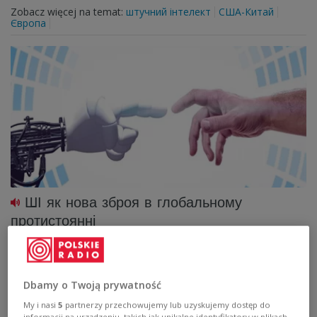
Zobacz więcej na temat:
штучний інтелект
США-Китай
Європа
ШІ як нова зброя в глобальному
протистоянні
Журналіст Польського радіо 24 Роберт Бартосевич
розмовляє з Войтеком Кардишем, спеціалістом з
комунікаційних стратегій, який розповідає про
Dbamy o Twoją prywatność
глобальну гонку навколо штучного інтелекту.
My i nasi
5
partnerzy przechowujemy lub uzyskujemy dostęp do
Zobacz więcej na temat:
штучний інтелект
США
Китай
informacji na urządzeniu, takich jak unikalne identyfikatory w plikach