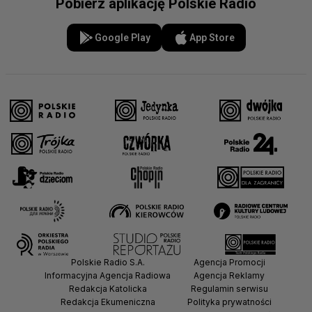
Pobierz aplikację Polskie Radio
Google Play
App Store
Polskie Radio S.A.
Agencja Promocji
Informacyjna Agencja Radiowa
Agencja Reklamy
Redakcja Katolicka
Regulamin serwisu
Redakcja Ekumeniczna
Polityka prywatności