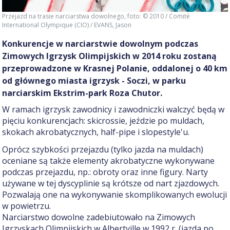
Przejazd na trasie narciarstwa dowolnego
, foto:
© 2010 / Comité
International Olympique (CIO) / EVANS, Jason
Konkurencje w narciarstwie dowolnym podczas
Zimowych Igrzysk Olimpijskich w 2014 roku zostaną
przeprowadzone w Krasnej Polanie, oddalonej o 40 km
od głównego miasta igrzysk - Soczi, w parku
narciarskim Ekstrim-park Roza Chutor.
W ramach igrzysk zawodnicy i zawodniczki walczyć będą w
pięciu konkurencjach: skicrossie, jeździe po muldach,
skokach akrobatycznych, half-pipe i slopestyle'u.
Oprócz szybkości przejazdu (tylko jazda na muldach)
oceniane są także elementy akrobatyczne wykonywane
podczas przejazdu, np.: obroty oraz inne figury. Narty
używane w tej dyscyplinie są krótsze od nart zjazdowych.
Pozwalają one na wykonywanie skomplikowanych ewolucji
w powietrzu.
Narciarstwo dowolne zadebiutowało na Zimowych
Igrzyskach Olimpijskich w Albertville w 1992 r. (jazda po