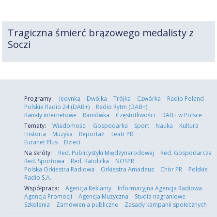
Tragiczna śmierć brązowego medalisty z
Soczi
Programy:
Jedynka
Dwójka
Trójka
Czwórka
Radio Poland
Polskie Radio 24 (DAB+)
Radio Rytm (DAB+)
Kanały internetowe
Ramówka
Częstotliwości
DAB+ w Polsce
Tematy:
Wiadomości
Gospodarka
Sport
Nauka
Kultura
Historia
Muzyka
Reportaż
Teatr PR
Euranet Plus
Dzieci
Na skróty:
Red. Publicystyki Międzynarodowej
Red. Gospodarcza
Red. Sportowa
Red. Katolicka
NOSPR
Polska Orkiestra Radiowa
Orkiestra Amadeus
Chór PR
Polskie
Radio S.A.
Współpraca:
Agencja Reklamy
Informacyjna Agencja Radiowa
Agencja Promocji
Agencja Muzyczna
Studia nagraniowe
Szkolenia
Zamówienia publiczne
Zasady kampanii społecznych