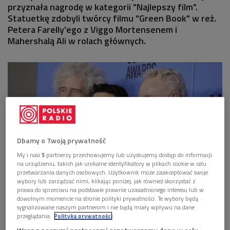
przyznała nagrodę w kategorii "Najlepszy film".
Statuetkę zdobyli twórcy filmu "Green Book" w reż.
Petera Farelly'ego z Viggo Mortensenem i
Mahershalą Ali w rolach głównych.
Dbamy o Twoją prywatność
My i nasi
5
partnerzy przechowujemy lub uzyskujemy dostęp do informacji
na urządzeniu, takich jak unikalne identyfikatory w plikach cookie w celu
przetwarzania danych osobowych. Użytkownik może zaakceptować swoje
wybory lub zarządzać nimi, klikając poniżej, jak również skorzystać z
prawa do sprzeciwu na podstawie prawnie uzasadnionego interesu lub w
Członkowie grupy Queen - Roger Taylor (po prawej) i Brian May (po lewej)
dowolnym momencie na stronie polityki prywatności. Te wybory będą
oraz Rami Malek (w środku) podczas rozdania Złotych Globów
Foto:
sygnalizowane naszym partnerom i nie będą miały wpływu na dane
PAP/EPA/MIKE NELSON
przeglądania.
Polityka prywatności
Film był nominowany w pięciu kategoriach, zdobył statuetki