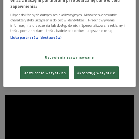
Wraz z naszymi partnerami przetwarzamy dane w celu
zapewnienia:
w trzech: za "Najlepszy film", "Najlepszą rolę drugoplanową"
oraz "Najlepszy scenariusz oryginalny".
Użycie dokładnych danych geolokalizacyjnych. Aktywne skanowanie
charakterystyki urządzenia do celów identyfikacji. Przechowywanie
informacji na urządzeniu lub dostęp do nich. Spersonalizowane reklamy i
treści, pomiar reklam i treści, badnie odbiorców i ulepszanie usług.
And the
#Oscars
winner is...
Lista partnerów (dostawców)
pic.twitter.com/udBCWUKaSI
— The Academy (@TheAcademy)
February 25, 2019
Ustawienia zaawansowane
W tej kategorii o statuetkę walczyły takie tytuły, jak:
"Czarna Pantera", "
Czarne bractwo.
BlacKkKlansman",
Odrzucenie wszystkich
Akceptuję wszystkie
"
Bohemian Rhapsody", "
Roma", "
Vice" i "
Faworyta".