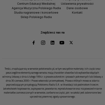
Centrum Edukacji Medialnej
Ustawienia prywatności
Agencja Muzyczna Polskiego Radia
Dane osobowe
Studia nagraniowe i koncertowe
Kontakt
Sklep Polskiego Radia
Znajdziesz nas na
Treści, znajdujące się w serwisie polskieradio.pl, w tym wszystkie materiały i ich części oraz
poszczególne elementy samego serwisu mają charakter utworów lub wytworów objętych
ochroną Ustawy z dnia 4 lutego 1994 r. o prawie autorskim i prawach pokrewnych lub Ustawy z
dnia 30 czerwca 2000 r. Prawo własności przemysłowej. Prawa o których mowa w zdaniu
poprzedzającym przysługują Polskiemu Radiu S.A. w likwidacji lub podmiotom trzecim.
Jakiekolwiek kopiowanie, zapisywanie, powielanie, reprodukowanie oraz rozpowszechnianie
materiałów zamieszczonych w serwisie, zarówno w części, jak i w całości jest zabronione bez
uprzedniej pisemnej zgody uprawnionego.