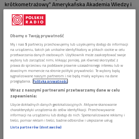
krótkometrażowy" Amerykańska Akademia Wiedzy i
Sztuki Filmowej przyznała filmowi "Skin".
Dbamy o Twoją prywatność
My i nasi
5
partnerzy przechowujemy lub uzyskujemy dostęp do informacji
na urządzeniu, takich jak unikalne identyfikatory w plikach cookie w celu
przetwarzania danych osobowych. Użytkownik może zaakceptować swoje
wybory lub zarządzać nimi, klikając poniżej, jak również skorzystać z
prawa do sprzeciwu na podstawie prawnie uzasadnionego interesu lub w
dowolnym momencie na stronie polityki prywatności. Te wybory będą
sygnalizowane naszym partnerom i nie będą miały wpływu na dane
przeglądania.
Polityka prywatności
Wraz z naszymi partnerami przetwarzamy dane w celu
zapewnienia:
Ceremonia wręczenia Oscarów odbywa po raz 91.
Foto: PAP/EPA/JOHN G.
Użycie dokładnych danych geolokalizacyjnych. Aktywne skanowanie
MABANGLO
charakterystyki urządzenia do celów identyfikacji. Przechowywanie
informacji na urządzeniu lub dostęp do nich. Spersonalizowane reklamy i
Nagroda w kategorii "Najlepszy film
treści, pomiar reklam i treści, badnie odbiorców i ulepszanie usług.
krótkometrażowy" powędrował w ręce twórców
Lista partnerów (dostawców)
krótkometrażowego filmu "Skin". To pierwsza nominacja i