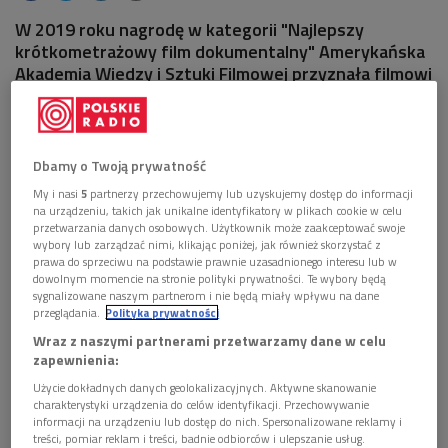
W 2019 roku nagrodę w kategorii "Najlepszy
krótkometrażowy film dokumentalny" Amerykańska
Akademia Wiedzy i Sztuki Filmowej przyznała filmowi
"Peroid. End of Sentence".
Dbamy o Twoją prywatność
My i nasi
5
partnerzy przechowujemy lub uzyskujemy dostęp do informacji
na urządzeniu, takich jak unikalne identyfikatory w plikach cookie w celu
przetwarzania danych osobowych. Użytkownik może zaakceptować swoje
wybory lub zarządzać nimi, klikając poniżej, jak również skorzystać z
prawa do sprzeciwu na podstawie prawnie uzasadnionego interesu lub w
dowolnym momencie na stronie polityki prywatności. Te wybory będą
sygnalizowane naszym partnerom i nie będą miały wpływu na dane
przeglądania.
Polityka prywatności
Wraz z naszymi partnerami przetwarzamy dane w celu
zapewnienia:
Podczas gali rozdania Oscarów, wszystkie miejsca w teatrze Dolby w Los
Użycie dokładnych danych geolokalizacyjnych. Aktywne skanowanie
Angeles muszą być zajęte
Foto: PAP/Scott Diussa / ¬©A.M.P.A.S.
charakterystyki urządzenia do celów identyfikacji. Przechowywanie
informacji na urządzeniu lub dostęp do nich. Spersonalizowane reklamy i
Nagroda w kategorii "Najlepszy krótkometażowy film
treści, pomiar reklam i treści, badnie odbiorców i ulepszanie usług.