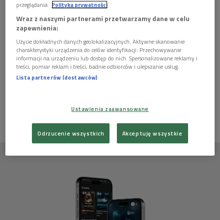
przeglądania.
Polityka prywatności
Wraz z naszymi partnerami przetwarzamy dane w celu
zapewnienia:
Scenariusz i dialogi:
Hanna Bielawska-Adamik
Użycie dokładnych danych geolokalizacyjnych. Aktywne skanowanie
charakterystyki urządzenia do celów identyfikacji. Przechowywanie
"Propozycja Elizy"
informacji na urządzeniu lub dostęp do nich. Spersonalizowane reklamy i
treści, pomiar reklam i treści, badnie odbiorców i ulepszanie usług.
Lista partnerów (dostawców)
Ten artykuł nie ma jeszcze komentarzy, możesz być pierwszy!
ZALOGUJ SIĘ
ABY DODAĆ KOMENTARZ
Ustawienia zaawansowane
Odrzucenie wszystkich
Akceptuję wszystkie