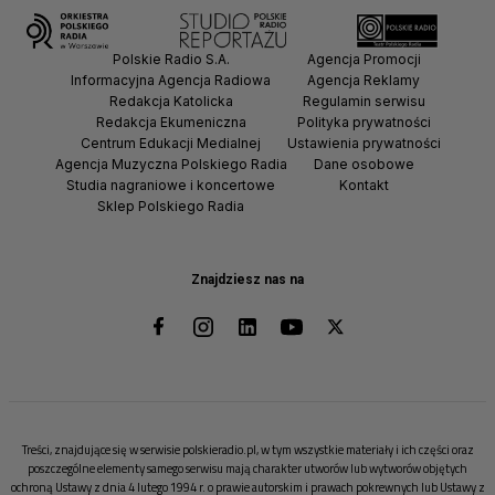
Polskie Radio S.A.
Agencja Promocji
Informacyjna Agencja Radiowa
Agencja Reklamy
Redakcja Katolicka
Regulamin serwisu
Redakcja Ekumeniczna
Polityka prywatności
Centrum Edukacji Medialnej
Ustawienia prywatności
Agencja Muzyczna Polskiego Radia
Dane osobowe
Studia nagraniowe i koncertowe
Kontakt
Sklep Polskiego Radia
Znajdziesz nas na
Treści, znajdujące się w serwisie polskieradio.pl, w tym wszystkie materiały i ich części oraz
poszczególne elementy samego serwisu mają charakter utworów lub wytworów objętych
ochroną Ustawy z dnia 4 lutego 1994 r. o prawie autorskim i prawach pokrewnych lub Ustawy z