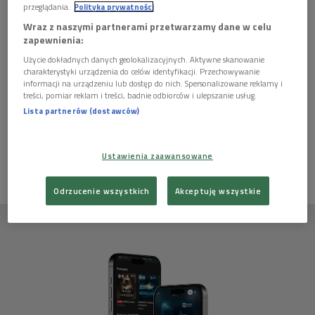
przeglądania.
Polityka prywatności
Wraz z naszymi partnerami przetwarzamy dane w celu
zapewnienia:
Scenariusz:
Dżennet Połtorzycka
Użycie dokładnych danych geolokalizacyjnych. Aktywne skanowanie
charakterystyki urządzenia do celów identyfikacji. Przechowywanie
"Wizyta pani Wiery"
informacji na urządzeniu lub dostęp do nich. Spersonalizowane reklamy i
treści, pomiar reklam i treści, badnie odbiorców i ulepszanie usług.
Lista partnerów (dostawców)
Ten artykuł nie ma jeszcze komentarzy, możesz być pierwszy!
ZALOGUJ SIĘ
ABY DODAĆ KOMENTARZ
Ustawienia zaawansowane
Odrzucenie wszystkich
Akceptuję wszystkie