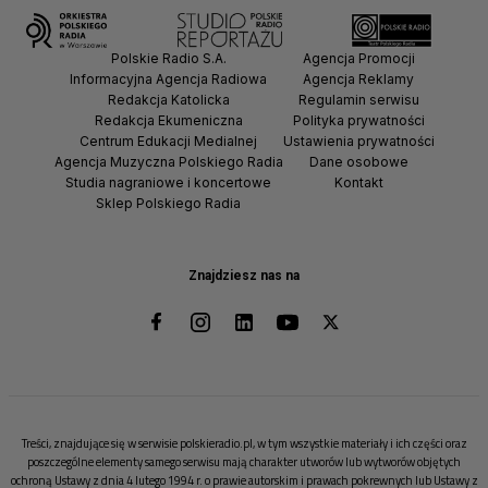
Polskie Radio S.A.
Agencja Promocji
Informacyjna Agencja Radiowa
Agencja Reklamy
Redakcja Katolicka
Regulamin serwisu
Redakcja Ekumeniczna
Polityka prywatności
Centrum Edukacji Medialnej
Ustawienia prywatności
Agencja Muzyczna Polskiego Radia
Dane osobowe
Studia nagraniowe i koncertowe
Kontakt
Sklep Polskiego Radia
Znajdziesz nas na
Treści, znajdujące się w serwisie polskieradio.pl, w tym wszystkie materiały i ich części oraz
poszczególne elementy samego serwisu mają charakter utworów lub wytworów objętych
ochroną Ustawy z dnia 4 lutego 1994 r. o prawie autorskim i prawach pokrewnych lub Ustawy z