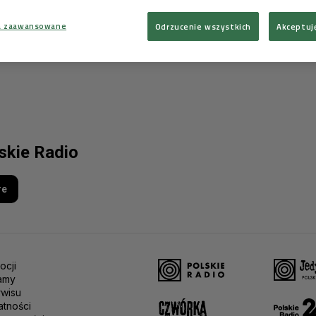
a zaawansowane
Odrzucenie wszystkich
Akceptuj
lskie Radio
re
ocji
amy
rwisu
atności