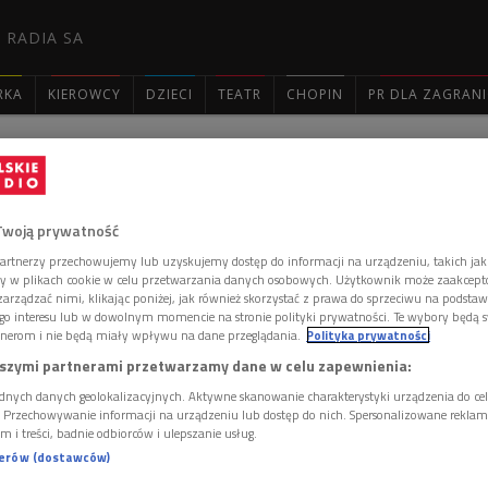
 RADIA SA
RKA
KIEROWCY
DZIECI
TEATR
CHOPIN
PR DLA ZAGRAN

: 2924
Twoją prywatność
artnerzy przechowujemy lub uzyskujemy dostęp do informacji na urządzeniu, takich jak
ory w plikach cookie w celu przetwarzania danych osobowych. Użytkownik może zaakcep
arządzać nimi, klikając poniżej, jak również skorzystać z prawa do sprzeciwu na podsta
go interesu lub w dowolnym momencie na stronie polityki prywatności. Te wybory będą 
rzycka-Stampf'l
nerom i nie będą miały wpływu na dane przeglądania.
Polityka prywatności
szymi partnerami przetwarzamy dane w celu zapewnienia:
dnych danych geolokalizacyjnych. Aktywne skanowanie charakterystyki urządzenia do ce
i. Przechowywanie informacji na urządzeniu lub dostęp do nich. Spersonalizowane reklamy 
 komentarzy, możesz być pierwszy!
m i treści, badnie odbiorców i ulepszanie usług.
 DODAĆ KOMENTARZ
nerów (dostawców)