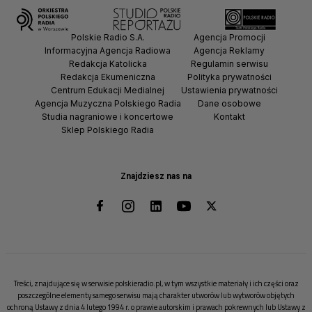
Polskie Radio S.A.
Agencja Promocji
Informacyjna Agencja Radiowa
Agencja Reklamy
Redakcja Katolicka
Regulamin serwisu
Redakcja Ekumeniczna
Polityka prywatności
Centrum Edukacji Medialnej
Ustawienia prywatności
Agencja Muzyczna Polskiego Radia
Dane osobowe
Studia nagraniowe i koncertowe
Kontakt
Sklep Polskiego Radia
Znajdziesz nas na
Treści, znajdujące się w serwisie polskieradio.pl, w tym wszystkie materiały i ich części oraz
poszczególne elementy samego serwisu mają charakter utworów lub wytworów objętych
ochroną Ustawy z dnia 4 lutego 1994 r. o prawie autorskim i prawach pokrewnych lub Ustawy z