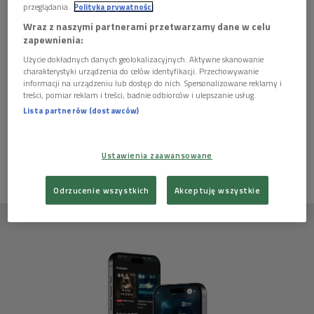
przeglądania.
Polityka prywatności
Wraz z naszymi partnerami przetwarzamy dane w celu
zapewnienia:
Autor scenariusza:
Janusz Adam Dziewiątkowski
Użycie dokładnych danych geolokalizacyjnych. Aktywne skanowanie
charakterystyki urządzenia do celów identyfikacji. Przechowywanie
"Zaproszenie na ślub"
informacji na urządzeniu lub dostęp do nich. Spersonalizowane reklamy i
treści, pomiar reklam i treści, badnie odbiorców i ulepszanie usług.
Lista partnerów (dostawców)
Ten artykuł nie ma jeszcze komentarzy, możesz być pierwszy!
ZALOGUJ SIĘ
ABY DODAĆ KOMENTARZ
Ustawienia zaawansowane
Odrzucenie wszystkich
Akceptuję wszystkie