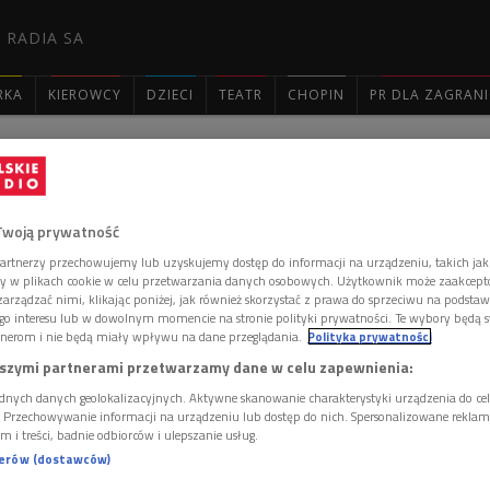
 RADIA SA
RKA
KIEROWCY
DZIECI
TEATR
CHOPIN
PR DLA ZAGRAN

: 2915
Twoją prywatność
artnerzy przechowujemy lub uzyskujemy dostęp do informacji na urządzeniu, takich jak
ory w plikach cookie w celu przetwarzania danych osobowych. Użytkownik może zaakcep
arządzać nimi, klikając poniżej, jak również skorzystać z prawa do sprzeciwu na podsta
go interesu lub w dowolnym momencie na stronie polityki prywatności. Te wybory będą 
rzycka-Stampf'l
nerom i nie będą miały wpływu na dane przeglądania.
Polityka prywatności
szymi partnerami przetwarzamy dane w celu zapewnienia:
dnych danych geolokalizacyjnych. Aktywne skanowanie charakterystyki urządzenia do ce
i. Przechowywanie informacji na urządzeniu lub dostęp do nich. Spersonalizowane reklamy 
 komentarzy, możesz być pierwszy!
m i treści, badnie odbiorców i ulepszanie usług.
 DODAĆ KOMENTARZ
nerów (dostawców)