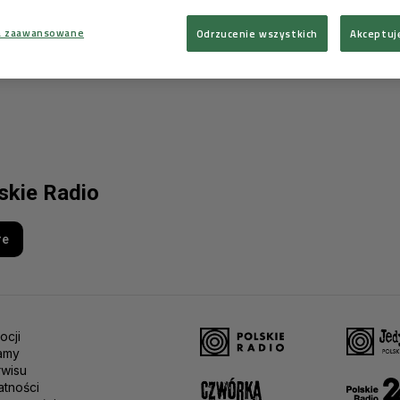
a zaawansowane
Odrzucenie wszystkich
Akceptuj
lskie Radio
re
ocji
amy
rwisu
atności