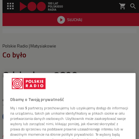
shopping_cart


SŁUCHAJ

Polskie Radio
Matysiakowie
Co było
Odcinek nr: 2890
Dbamy o Twoją prywatność
ostatnia aktualizacja:
14.07.2012 00:00
My i nasi
5
partnerzy przechowujemy lub uzyskujemy dostęp do informacji
na urządzeniu, takich jak unikalne identyfikatory w plikach cookie w celu
przetwarzania danych osobowych. Użytkownik może zaakceptować swoje
wybory lub zarządzać nimi, klikając poniżej, jak również skorzystać z
prawa do sprzeciwu na podstawie prawnie uzasadnionego interesu lub w
dowolnym momencie na stronie polityki prywatności. Te wybory będą
1 plik
AUDIO