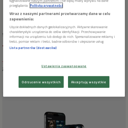
sygnalizowane naszym partnerom i nie będą miały wpływu na dane
przeglądania.
Polityka prywatności


25'49
Wraz z naszymi partnerami przetwarzamy dane w celu
zapewnienia:
Użycie dokładnych danych geolokalizacyjnych. Aktywne skanowanie
charakterystyki urządzenia do celów identyfikacji. Przechowywanie
Scenariusz:
Janusz Adam Dziewiątkowski
informacji na urządzeniu lub dostęp do nich. Spersonalizowane reklamy i
treści, pomiar reklam i treści, badnie odbiorców i ulepszanie usług.
"Wyznanie Marysi Borkiewiczowej"
Lista partnerów (dostawców)
Ten artykuł nie ma jeszcze komentarzy, możesz być pierwszy!
Ustawienia zaawansowane
ZALOGUJ SIĘ
ABY DODAĆ KOMENTARZ
Odrzucenie wszystkich
Akceptuję wszystkie