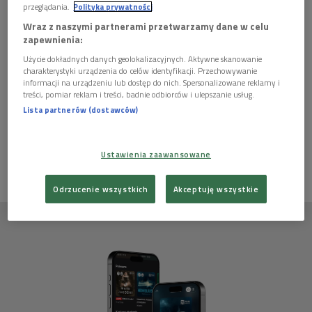
przeglądania.
Polityka prywatności
Wraz z naszymi partnerami przetwarzamy dane w celu
zapewnienia:
Scenariusz:
Janusz Adam Dziewiątkowski
Użycie dokładnych danych geolokalizacyjnych. Aktywne skanowanie
charakterystyki urządzenia do celów identyfikacji. Przechowywanie
"Bunt Maćka"
informacji na urządzeniu lub dostęp do nich. Spersonalizowane reklamy i
treści, pomiar reklam i treści, badnie odbiorców i ulepszanie usług.
Lista partnerów (dostawców)
Ten artykuł nie ma jeszcze komentarzy, możesz być pierwszy!
ZALOGUJ SIĘ
ABY DODAĆ KOMENTARZ
Ustawienia zaawansowane
Odrzucenie wszystkich
Akceptuję wszystkie