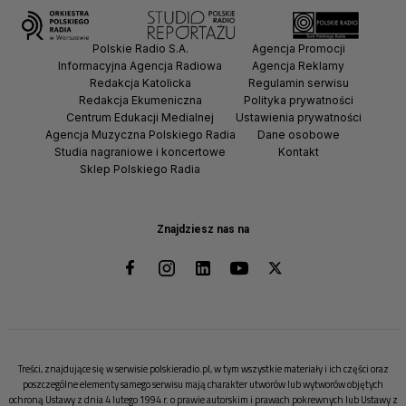
Polskie Radio S.A.
Agencja Promocji
Informacyjna Agencja Radiowa
Agencja Reklamy
Redakcja Katolicka
Regulamin serwisu
Redakcja Ekumeniczna
Polityka prywatności
Centrum Edukacji Medialnej
Ustawienia prywatności
Agencja Muzyczna Polskiego Radia
Dane osobowe
Studia nagraniowe i koncertowe
Kontakt
Sklep Polskiego Radia
Znajdziesz nas na
Treści, znajdujące się w serwisie polskieradio.pl, w tym wszystkie materiały i ich części oraz
poszczególne elementy samego serwisu mają charakter utworów lub wytworów objętych
ochroną Ustawy z dnia 4 lutego 1994 r. o prawie autorskim i prawach pokrewnych lub Ustawy z