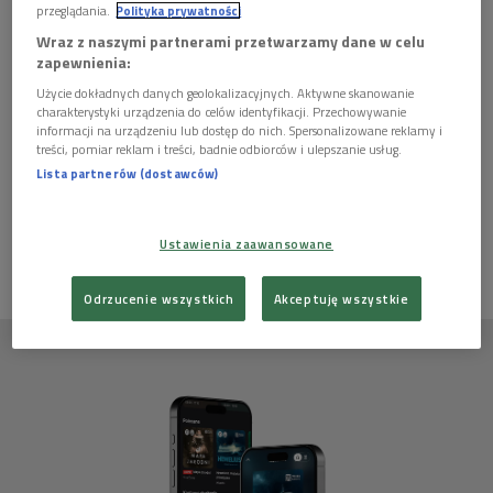
przeglądania.
Polityka prywatności
Wraz z naszymi partnerami przetwarzamy dane w celu
zapewnienia:
Scenariusz: Dżennet Połtorzycka-Stampf'l
Użycie dokładnych danych geolokalizacyjnych. Aktywne skanowanie
charakterystyki urządzenia do celów identyfikacji. Przechowywanie
"Zmartwienie Wisi"
informacji na urządzeniu lub dostęp do nich. Spersonalizowane reklamy i
treści, pomiar reklam i treści, badnie odbiorców i ulepszanie usług.
Lista partnerów (dostawców)
Ten artykuł nie ma jeszcze komentarzy, możesz być pierwszy!
ZALOGUJ SIĘ
ABY DODAĆ KOMENTARZ
Ustawienia zaawansowane
Odrzucenie wszystkich
Akceptuję wszystkie