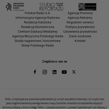
Polskie Radio S.A.
Agencja Promocji
Informacyjna Agencja Radiowa
Agencja Reklamy
Redakcja Katolicka
Regulamin serwisu
Redakcja Ekumeniczna
Polityka prywatności
Centrum Edukacji Medialnej
Ustawienia prywatności
Agencja Muzyczna Polskiego Radia
Dane osobowe
Studia nagraniowe i koncertowe
Kontakt
Sklep Polskiego Radia
Znajdziesz nas na
Treści, znajdujące się w serwisie polskieradio.pl, w tym wszystkie materiały i ich części oraz
poszczególne elementy samego serwisu mają charakter utworów lub wytworów objętych
ochroną Ustawy z dnia 4 lutego 1994 r. o prawie autorskim i prawach pokrewnych lub Ustawy z