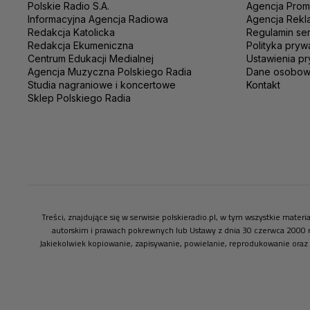
Polskie Radio S.A.
Agencja Prom
Informacyjna Agencja Radiowa
Agencja Rekl
Redakcja Katolicka
Regulamin se
Redakcja Ekumeniczna
Polityka pryw
Centrum Edukacji Medialnej
Ustawienia pr
Agencja Muzyczna Polskiego Radia
Dane osobo
Studia nagraniowe i koncertowe
Kontakt
Sklep Polskiego Radia
Treści, znajdujące się w serwisie polskieradio.pl, w tym wszystkie mate
autorskim i prawach pokrewnych lub Ustawy z dnia 30 czerwca 2000 
Jakiekolwiek kopiowanie, zapisywanie, powielanie, reprodukowanie oraz