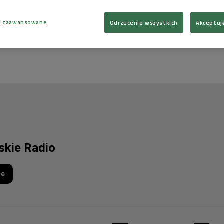
 komentarzy, możesz być pierwszy!
 DODAĆ KOMENTARZ
a zaawansowane
Odrzucenie wszystkich
Akceptuj
lskie Radio
re