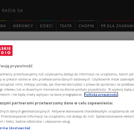
 RADIA SA
RKA
KIEROWCY
DZIECI
TEATR
CHOPIN
PR DLA ZAGRAN

: 2833
Twoją prywatność
artnerzy przechowujemy lub uzyskujemy dostęp do informacji na urządzeniu, takich jak
ory w plikach cookie w celu przetwarzania danych osobowych. Użytkownik może zaakcep
arządzać nimi, klikając poniżej, jak również skorzystać z prawa do sprzeciwu na podsta
go interesu lub w dowolnym momencie na stronie polityki prywatności. Te wybory będą 
 Połtorzycka-Stampf'l
nerom i nie będą miały wpływu na dane przeglądania.
Polityka prywatności
"
szymi partnerami przetwarzamy dane w celu zapewnienia:
. powieść radiowa "Matysiakowie" nadawana będzie w każdą
dnych danych geolokalizacyjnych. Aktywne skanowanie charakterystyki urządzenia do ce
e jak do tej pory - o 17.05. Audycja trwać będzie 20 minut. O
i. Przechowywanie informacji na urządzeniu lub dostęp do nich. Spersonalizowane reklamy 
Zarząd Polskiego Radia SA.
m i treści, badnie odbiorców i ulepszanie usług.
nerów (dostawców)