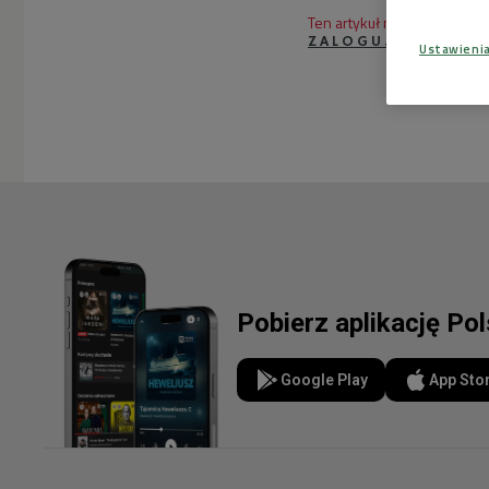
Ten artykuł nie ma jeszcze
ZALOGUJ SIĘ
ABY
Ustawieni
Pobierz aplikację Po
Google Play
App Sto