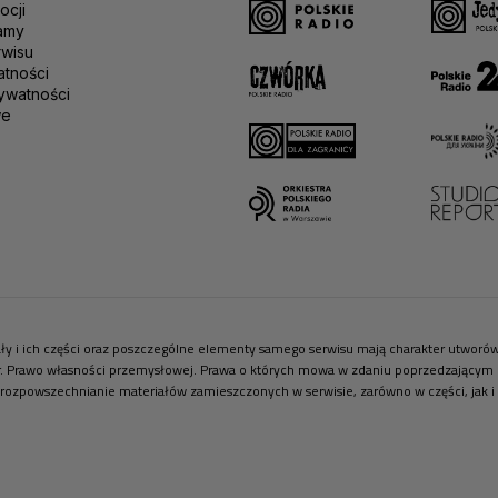
ocji
amy
rwisu
atności
ywatności
we
riały i ich części oraz poszczególne elementy samego serwisu mają charakter utwor
r. Prawo własności przemysłowej. Prawa o których mowa w zdaniu poprzedzającym pr
 rozpowszechnianie materiałów zamieszczonych w serwisie, zarówno w części, jak i