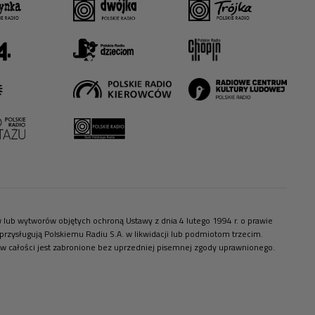
ów lub wytworów objętych ochroną Ustawy z dnia 4 lutego 1994 r. o prawie
zysługują Polskiemu Radiu S.A. w likwidacji lub podmiotom trzecim.
 w całości jest zabronione bez uprzedniej pisemnej zgody uprawnionego.