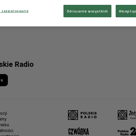
a zaawansowane
Odrzucenie wszystkich
Akceptuj
lskie Radio
re
ocji
amy
rwisu
atności