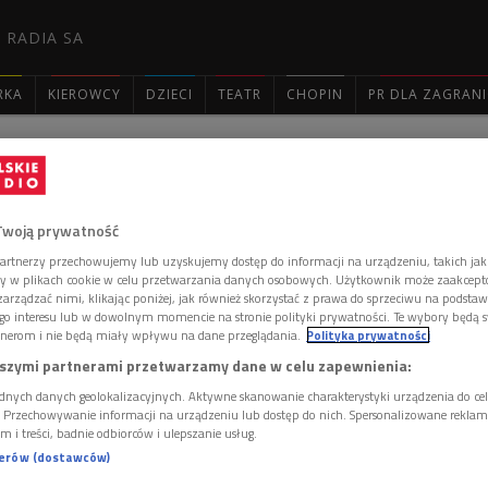
 RADIA SA
RKA
KIEROWCY
DZIECI
TEATR
CHOPIN
PR DLA ZAGRAN

: 2814
Twoją prywatność
artnerzy przechowujemy lub uzyskujemy dostęp do informacji na urządzeniu, takich jak
ory w plikach cookie w celu przetwarzania danych osobowych. Użytkownik może zaakcep
arządzać nimi, klikając poniżej, jak również skorzystać z prawa do sprzeciwu na podsta
go interesu lub w dowolnym momencie na stronie polityki prywatności. Te wybory będą 
t Połtorzycka-Stampf'l
nerom i nie będą miały wpływu na dane przeglądania.
Polityka prywatności
reita"
szymi partnerami przetwarzamy dane w celu zapewnienia:
dnych danych geolokalizacyjnych. Aktywne skanowanie charakterystyki urządzenia do ce
i. Przechowywanie informacji na urządzeniu lub dostęp do nich. Spersonalizowane reklamy 
 komentarzy, możesz być pierwszy!
m i treści, badnie odbiorców i ulepszanie usług.
 DODAĆ KOMENTARZ
nerów (dostawców)