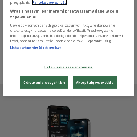
przeglądania.
Polityka prywatności
Wraz z naszymi partnerami przetwarzamy dane w celu
zapewnienia:
Autor scenariusza:
Dżennet Połtorzycka-Stampf'l
Użycie dokładnych danych geolokalizacyjnych. Aktywne skanowanie
"Spotkanie z Romkiem"
charakterystyki urządzenia do celów identyfikacji. Przechowywanie
informacji na urządzeniu lub dostęp do nich. Spersonalizowane reklamy i
treści, pomiar reklam i treści, badnie odbiorców i ulepszanie usług.
Ten artykuł nie ma jeszcze komentarzy, możesz być pierwszy!
Lista partnerów (dostawców)
ZALOGUJ SIĘ
ABY DODAĆ KOMENTARZ
Ustawienia zaawansowane
Odrzucenie wszystkich
Akceptuję wszystkie