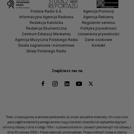
Polskie Radio S.A.
Agencja Promocji
Informacyjna Agencja Radiowa
Agencja Reklamy
Redakcja Katolicka
Regulamin serwisu
Redakcja Ekumeniczna
Polityka prywatności
Centrum Edukacji Medialnej
Ustawienia prywatności
Agencja Muzyczna Polskiego Radia
Dane osobowe
Studia nagraniowe i koncertowe
Kontakt
Sklep Polskiego Radia
Znajdziesz nas na
Treści, znajdujące się w serwisie polskieradio.pl, w tym wszystkie materiały i ich części oraz
poszczególne elementy samego serwisu mają charakter utworów lub wytworów objętych
ochroną Ustawy z dnia 4 lutego 1994 r. o prawie autorskim i prawach pokrewnych lub Ustawy z
dnia 30 czerwca 2000 r. Prawo własności przemysłowej. Prawa o których mowa w zdaniu