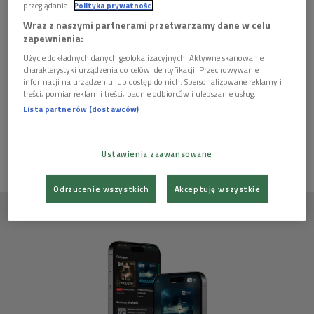
przeglądania.
Polityka prywatności
Wraz z naszymi partnerami przetwarzamy dane w celu
zapewnienia:
Autor scenariusza:
Dżennet Połtorzycka-Stampf'l
Użycie dokładnych danych geolokalizacyjnych. Aktywne skanowanie
"Siostrzana miłość"
charakterystyki urządzenia do celów identyfikacji. Przechowywanie
informacji na urządzeniu lub dostęp do nich. Spersonalizowane reklamy i
treści, pomiar reklam i treści, badnie odbiorców i ulepszanie usług.
Ten artykuł nie ma jeszcze komentarzy, możesz być pierwszy!
Lista partnerów (dostawców)
ZALOGUJ SIĘ
ABY DODAĆ KOMENTARZ
Ustawienia zaawansowane
Odrzucenie wszystkich
Akceptuję wszystkie