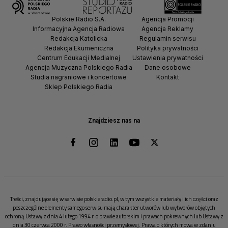
Polskie Radio S.A.
Agencja Promocji
Informacyjna Agencja Radiowa
Agencja Reklamy
Redakcja Katolicka
Regulamin serwisu
Redakcja Ekumeniczna
Polityka prywatności
Centrum Edukacji Medialnej
Ustawienia prywatności
Agencja Muzyczna Polskiego Radia
Dane osobowe
Studia nagraniowe i koncertowe
Kontakt
Sklep Polskiego Radia
Znajdziesz nas na
Treści, znajdujące się w serwisie polskieradio.pl, w tym wszystkie materiały i ich części oraz
poszczególne elementy samego serwisu mają charakter utworów lub wytworów objętych
ochroną Ustawy z dnia 4 lutego 1994 r. o prawie autorskim i prawach pokrewnych lub Ustawy z
dnia 30 czerwca 2000 r. Prawo własności przemysłowej. Prawa o których mowa w zdaniu