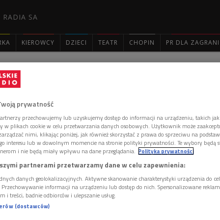
 RADIA SA
RKA
KIEROWCY
DZIECI
TEATR
CHOPIN
PR DLA ZAGRAN

: 2778
Twoją prywatność
artnerzy przechowujemy lub uzyskujemy dostęp do informacji na urządzeniu, takich jak
ory w plikach cookie w celu przetwarzania danych osobowych. Użytkownik może zaakcep
arządzać nimi, klikając poniżej, jak również skorzystać z prawa do sprzeciwu na podsta
go interesu lub w dowolnym momencie na stronie polityki prywatności. Te wybory będą 
a-Stampf'l
nerom i nie będą miały wpływu na dane przeglądania.
Polityka prywatności
źwiękowy MP3! Zapraszamy!
szymi partnerami przetwarzamy dane w celu zapewnienia:
dnych danych geolokalizacyjnych. Aktywne skanowanie charakterystyki urządzenia do ce
i. Przechowywanie informacji na urządzeniu lub dostęp do nich. Spersonalizowane reklamy 
 komentarzy, możesz być pierwszy!
m i treści, badnie odbiorców i ulepszanie usług.
 DODAĆ KOMENTARZ
nerów (dostawców)