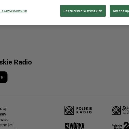
a zaawansowane
Odrzucenie wszystkich
Akceptuj
lskie Radio
re
ocji
amy
rwisu
atności