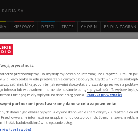
 RADIA SA
RKA
KIEROWCY
DZIECI
TEATR
CHOPIN
PR DLA ZAGRAN

: 2764
Twoją prywatność
artnerzy przechowujemy lub uzyskujemy dostęp do informacji na urządzeniu, takich jak
ory w plikach cookie w celu przetwarzania danych osobowych. Użytkownik może zaakcep
arządzać nimi, klikając poniżej, jak również skorzystać z prawa do sprzeciwu na podsta
go interesu lub w dowolnym momencie na stronie polityki prywatności. Te wybory będą 
a
nerom i nie będą miały wpływu na dane przeglądania.
Polityka prywatności
szymi partnerami przetwarzamy dane w celu zapewnienia:
źwiękowy MP3! Zapraszamy!
dnych danych geolokalizacyjnych. Aktywne skanowanie charakterystyki urządzenia do ce
i. Przechowywanie informacji na urządzeniu lub dostęp do nich. Spersonalizowane reklamy 
 komentarzy, możesz być pierwszy!
m i treści, badnie odbiorców i ulepszanie usług.
 DODAĆ KOMENTARZ
nerów (dostawców)