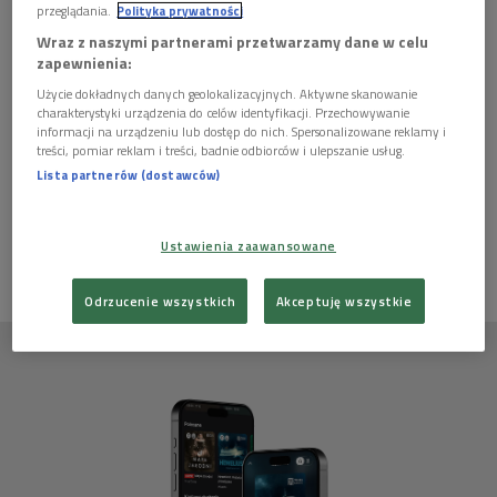
przeglądania.
Polityka prywatności
Wraz z naszymi partnerami przetwarzamy dane w celu
zapewnienia:
Autor:
Dżennet Połtorzycka
Użycie dokładnych danych geolokalizacyjnych. Aktywne skanowanie
charakterystyki urządzenia do celów identyfikacji. Przechowywanie
Świąteczny odcinek w pliku dźwiękowym MP3! Zapraszamy!
informacji na urządzeniu lub dostęp do nich. Spersonalizowane reklamy i
treści, pomiar reklam i treści, badnie odbiorców i ulepszanie usług.
Lista partnerów (dostawców)
Ten artykuł nie ma jeszcze komentarzy, możesz być pierwszy!
ZALOGUJ SIĘ
ABY DODAĆ KOMENTARZ
Ustawienia zaawansowane
Odrzucenie wszystkich
Akceptuję wszystkie