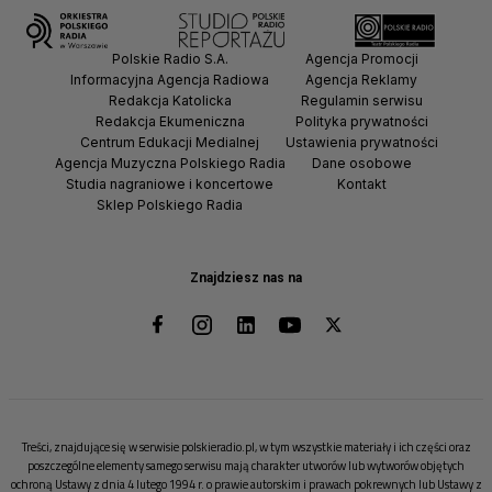
Polskie Radio S.A.
Agencja Promocji
Informacyjna Agencja Radiowa
Agencja Reklamy
Redakcja Katolicka
Regulamin serwisu
Redakcja Ekumeniczna
Polityka prywatności
Centrum Edukacji Medialnej
Ustawienia prywatności
Agencja Muzyczna Polskiego Radia
Dane osobowe
Studia nagraniowe i koncertowe
Kontakt
Sklep Polskiego Radia
Znajdziesz nas na
Treści, znajdujące się w serwisie polskieradio.pl, w tym wszystkie materiały i ich części oraz
poszczególne elementy samego serwisu mają charakter utworów lub wytworów objętych
ochroną Ustawy z dnia 4 lutego 1994 r. o prawie autorskim i prawach pokrewnych lub Ustawy z