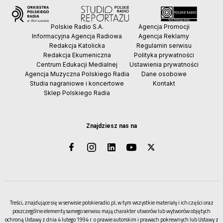
Polskie Radio S.A.
Agencja Promocji
Informacyjna Agencja Radiowa
Agencja Reklamy
Redakcja Katolicka
Regulamin serwisu
Redakcja Ekumeniczna
Polityka prywatności
Centrum Edukacji Medialnej
Ustawienia prywatności
Agencja Muzyczna Polskiego Radia
Dane osobowe
Studia nagraniowe i koncertowe
Kontakt
Sklep Polskiego Radia
Znajdziesz nas na
Treści, znajdujące się w serwisie polskieradio.pl, w tym wszystkie materiały i ich części oraz
poszczególne elementy samego serwisu mają charakter utworów lub wytworów objętych
ochroną Ustawy z dnia 4 lutego 1994 r. o prawie autorskim i prawach pokrewnych lub Ustawy z