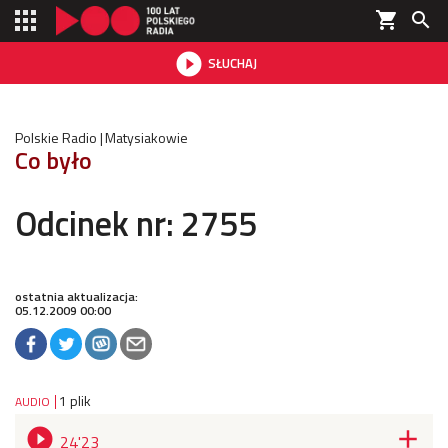
shopping_cart


SŁUCHAJ

Polskie Radio
Matysiakowie
Co było
Odcinek nr: 2755
ostatnia aktualizacja:
05.12.2009 00:00
1 plik
AUDIO


24'23