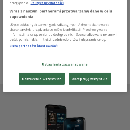
przeglądania.
Polityka prywatności
Wraz z naszymi partnerami przetwarzamy dane w celu
zapewnienia:
Autor:
Dżennet Połtorzycka
Użycie dokładnych danych geolokalizacyjnych. Aktywne skanowanie
charakterystyki urządzenia do celów identyfikacji. Przechowywanie
Cały odcinek jako plik dźwiękowy MP3! Zapraszamy do słuchania!
informacji na urządzeniu lub dostęp do nich. Spersonalizowane reklamy i
treści, pomiar reklam i treści, badnie odbiorców i ulepszanie usług.
Lista partnerów (dostawców)
Ten artykuł nie ma jeszcze komentarzy, możesz być pierwszy!
ZALOGUJ SIĘ
ABY DODAĆ KOMENTARZ
Ustawienia zaawansowane
Odrzucenie wszystkich
Akceptuję wszystkie