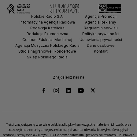
Polskie Radio S.A.
Agencja Promocji
Informacyjna Agencja Radiowa
Agencja Reklamy
Redakcja Katolicka
Regulamin serwisu
Redakcja Ekumeniczna
Polityka prywatności
Centrum Edukacji Medialnej
Ustawienia prywatności
Agencja Muzyczna Polskiego Radia
Dane osobowe
Studia nagraniowe i koncertowe
Kontakt
Sklep Polskiego Radia
Znajdziesz nas na
Treści, znajdujące się w serwisie polskieradio.pl, w tym wszystkie materiały i ich części oraz
poszczególne elementy samego serwisu mają charakter utworów lub wytworów objętych
ochroną Ustawy z dnia 4 lutego 1994 r. o prawie autorskim i prawach pokrewnych lub Ustawy z