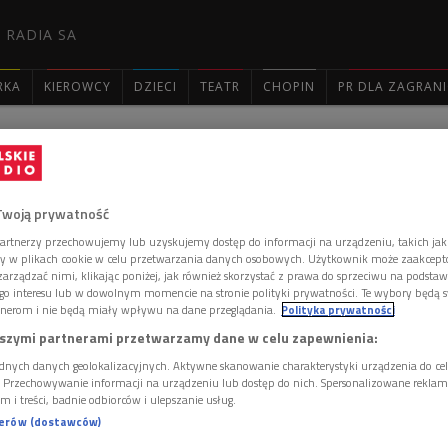
 RADIA SA
RKA
KIEROWCY
DZIECI
TEATR
CHOPIN
PR DLA ZAGRAN

: 2669
Twoją prywatność
artnerzy przechowujemy lub uzyskujemy dostęp do informacji na urządzeniu, takich jak
ory w plikach cookie w celu przetwarzania danych osobowych. Użytkownik może zaakcep
arządzać nimi, klikając poniżej, jak również skorzystać z prawa do sprzeciwu na podsta
go interesu lub w dowolnym momencie na stronie polityki prywatności. Te wybory będą 
ka
nerom i nie będą miały wpływu na dane przeglądania.
Polityka prywatności
 w pliku dźwiękowym MP3!
szymi partnerami przetwarzamy dane w celu zapewnienia:
dnych danych geolokalizacyjnych. Aktywne skanowanie charakterystyki urządzenia do ce
i. Przechowywanie informacji na urządzeniu lub dostęp do nich. Spersonalizowane reklamy 
m i treści, badnie odbiorców i ulepszanie usług.
 komentarzy, możesz być pierwszy!
nerów (dostawców)
 DODAĆ KOMENTARZ