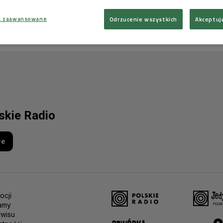
a zaawansowane
Odrzucenie wszystkich
Akceptuj
lskie Radio
re
ocji
amy
rwisu