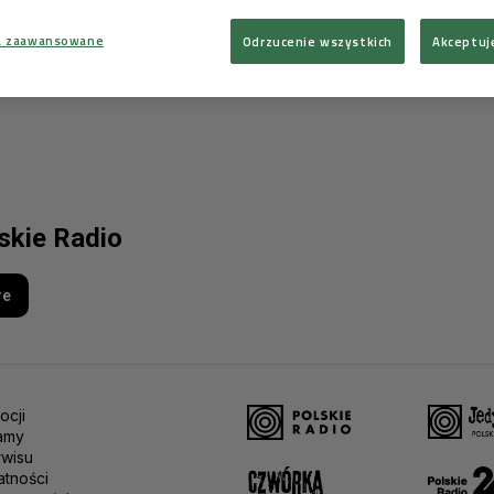
a zaawansowane
Odrzucenie wszystkich
Akceptuj
lskie Radio
re
ocji
amy
rwisu
atności