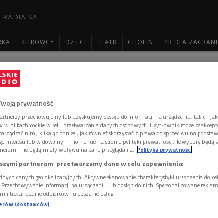
 RADIA SA
RKA
KIEROWCY
DZIECI
TEATR
CHOPIN
PR DLA ZAGRAN

: 2668
Twoją prywatność
artnerzy przechowujemy lub uzyskujemy dostęp do informacji na urządzeniu, takich jak
ory w plikach cookie w celu przetwarzania danych osobowych. Użytkownik może zaakcep
arządzać nimi, klikając poniżej, jak również skorzystać z prawa do sprzeciwu na podsta
go interesu lub w dowolnym momencie na stronie polityki prywatności. Te wybory będą 
iątkowski
nerom i nie będą miały wpływu na dane przeglądania.
Polityka prywatności
szymi partnerami przetwarzamy dane w celu zapewnienia:
 w pliku dźwiękowym MP3!
dnych danych geolokalizacyjnych. Aktywne skanowanie charakterystyki urządzenia do ce
i. Przechowywanie informacji na urządzeniu lub dostęp do nich. Spersonalizowane reklamy 
 komentarzy, możesz być pierwszy!
m i treści, badnie odbiorców i ulepszanie usług.
 DODAĆ KOMENTARZ
nerów (dostawców)