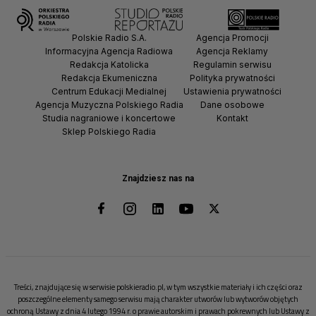
Polskie Radio S.A.
Agencja Promocji
Informacyjna Agencja Radiowa
Agencja Reklamy
Redakcja Katolicka
Regulamin serwisu
Redakcja Ekumeniczna
Polityka prywatności
Centrum Edukacji Medialnej
Ustawienia prywatności
Agencja Muzyczna Polskiego Radia
Dane osobowe
Studia nagraniowe i koncertowe
Kontakt
Sklep Polskiego Radia
Znajdziesz nas na
Treści, znajdujące się w serwisie polskieradio.pl, w tym wszystkie materiały i ich części oraz
poszczególne elementy samego serwisu mają charakter utworów lub wytworów objętych
ochroną Ustawy z dnia 4 lutego 1994 r. o prawie autorskim i prawach pokrewnych lub Ustawy z