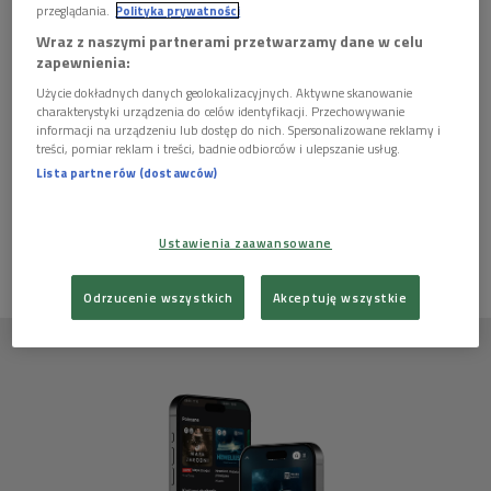
przeglądania.
Polityka prywatności
Wraz z naszymi partnerami przetwarzamy dane w celu
zapewnienia:
Autor: Dżennet Połtorzycka
Użycie dokładnych danych geolokalizacyjnych. Aktywne skanowanie
charakterystyki urządzenia do celów identyfikacji. Przechowywanie
Posłuchaj całego odcinka w pliku dźwiękowym MP3!
informacji na urządzeniu lub dostęp do nich. Spersonalizowane reklamy i
treści, pomiar reklam i treści, badnie odbiorców i ulepszanie usług.
Lista partnerów (dostawców)
Ten artykuł nie ma jeszcze komentarzy, możesz być pierwszy!
ZALOGUJ SIĘ
ABY DODAĆ KOMENTARZ
Ustawienia zaawansowane
Odrzucenie wszystkich
Akceptuję wszystkie