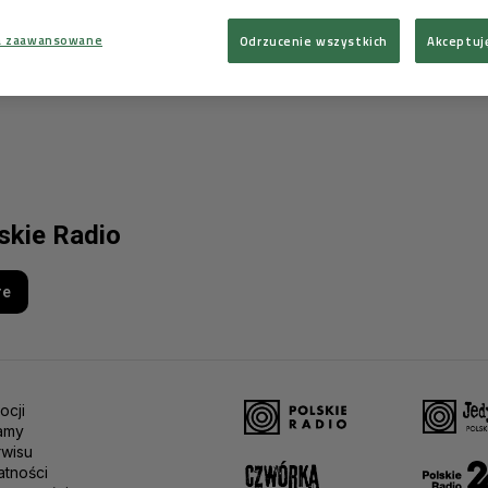
a zaawansowane
Odrzucenie wszystkich
Akceptuj
lskie Radio
re
ocji
amy
rwisu
atności