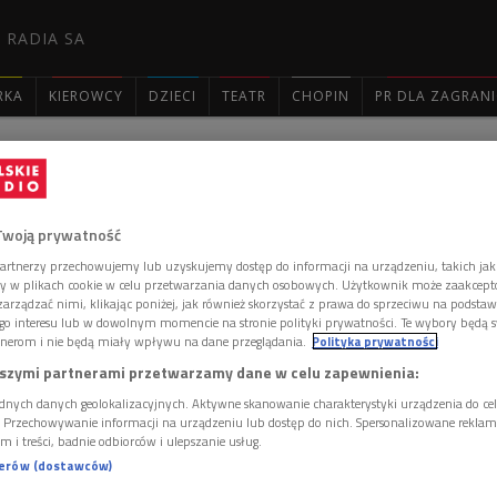
 RADIA SA
RKA
KIEROWCY
DZIECI
TEATR
CHOPIN
PR DLA ZAGRAN

: 2648
Twoją prywatność
artnerzy przechowujemy lub uzyskujemy dostęp do informacji na urządzeniu, takich jak
ory w plikach cookie w celu przetwarzania danych osobowych. Użytkownik może zaakcep
arządzać nimi, klikając poniżej, jak również skorzystać z prawa do sprzeciwu na podsta
go interesu lub w dowolnym momencie na stronie polityki prywatności. Te wybory będą 
ka
nerom i nie będą miały wpływu na dane przeglądania.
Polityka prywatności
szymi partnerami przetwarzamy dane w celu zapewnienia:
 w pliku dźwiękowym MP3!
dnych danych geolokalizacyjnych. Aktywne skanowanie charakterystyki urządzenia do ce
i. Przechowywanie informacji na urządzeniu lub dostęp do nich. Spersonalizowane reklamy 
 komentarzy, możesz być pierwszy!
m i treści, badnie odbiorców i ulepszanie usług.
 DODAĆ KOMENTARZ
nerów (dostawców)