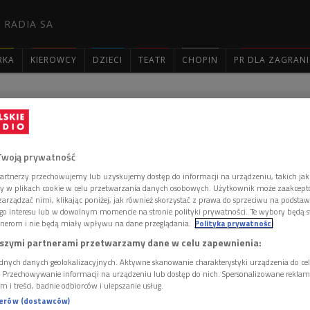
 RADIA SA
RKA
KIEROWCY
DZIECI
TEATR
CHOPIN
PR DLA ZAGRAN

: 2513
Twoją prywatność
artnerzy przechowujemy lub uzyskujemy dostęp do informacji na urządzeniu, takich jak
ory w plikach cookie w celu przetwarzania danych osobowych. Użytkownik może zaakcep
arządzać nimi, klikając poniżej, jak również skorzystać z prawa do sprzeciwu na podsta
bólu, który im towarzyszy w związku ze śmiercią Jana Pawła II
go interesu lub w dowolnym momencie na stronie polityki prywatności. Te wybory będą 
n. To Monika. Informuje Wisię, że odsprzedaje Stelli koncesję na
nerom i nie będą miały wpływu na dane przeglądania.
Polityka prywatności
metycznego ponieważ wyjeżdża do siostry do Stanów Zjednoczonych.
szymi partnerami przetwarzamy dane w celu zapewnienia:
 zdenerwowana tą informacją. Wydaje jej się, że straci pieniądze za
a ten gabinet. Nie ma też pewności, czy Stella nadal będzie chciała ją
dnych danych geolokalizacyjnych. Aktywne skanowanie charakterystyki urządzenia do ce
ą uspokoić. Dzwonek do drzwi. To Kasia. Mówi, że Gosia wróciła do
i. Przechowywanie informacji na urządzeniu lub dostęp do nich. Spersonalizowane reklamy 
ności. Prawdopodobnie była u Marka, ale ona sama nic nie chce
m i treści, badnie odbiorców i ulepszanie usług.
ię do brata Mietka, który ma problemy zdrowotne. Przybywa pani
oliła zamieszkać na swojej działce bezdomnemu. Wchodzi Stella.
nerów (dostawców)