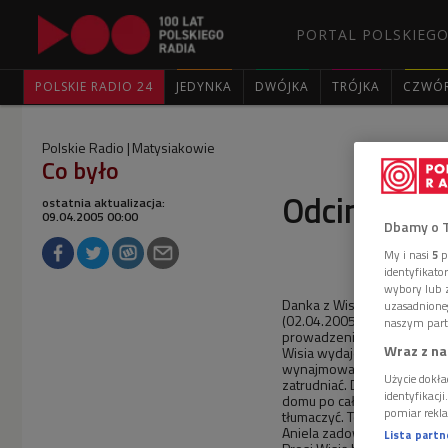
PORTAL POLSKIEGO
POLSKIE RADIO 24
JEDYNKA
DWÓJKA
TRÓJKA
CZWÓ
Polskie Radio
Matysiakowie
Co było
Odcinek nr
ostatnia aktualizacja:
09.04.2005 00:00
Dbamy o 
My i nasi
5
p
identyfikat
wybory lub z
Danka z Wisią rozmawiają o 
uzasadnione
(02.04.2005). Dzwoni telefo
naszym part
prowadzenie gabinetu kos
Wraz z na
Wisia wydaje się być bardzo
wynajmowany od niej lokal n
Użycie dokła
zatrudniać. Danka próbuje j
identyfikacj
domu po całonocnej nieobec
pomiar rekla
tłumaczyć. Tomek wybiera s
Aniela zadowolona, że pozw
Lista part