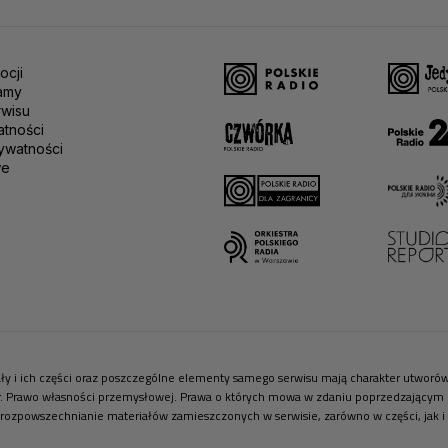
ocji
amy
rwisu
atności
ywatności
we
riały i ich części oraz poszczególne elementy samego serwisu mają charakter utwor
r. Prawo własności przemysłowej. Prawa o których mowa w zdaniu poprzedzającym pr
 rozpowszechnianie materiałów zamieszczonych w serwisie, zarówno w części, jak i