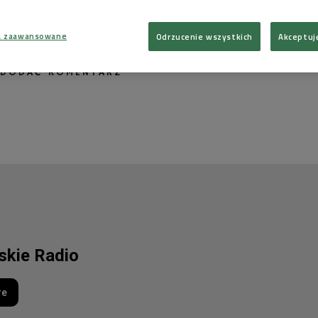
lę, aby nie sprawiała trudności przy rozwodzie. Wisia nie chce podjąć
Tadeuszem. Wtedy Stella zaczyna szantażować Wisię. Mówi, że być może
lokalu od niej. Ma inne propozycje lokalowe.
a zaawansowane
Odrzucenie wszystkich
Akceptuj
 komentarzy, możesz być pierwszy!
 DODAĆ KOMENTARZ
lskie Radio
re