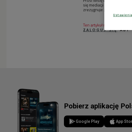
Prosi Wisię by przekonała O
się mediacji między Olą i 
zrezygnuje z wynajmowania 
Ustawieni
Ten artykuł nie ma jeszcze
ZALOGUJ SIĘ
ABY
Pobierz aplikację Po
Google Play
App Sto