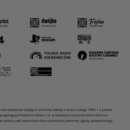
ów lub wytworów objętych ochroną Ustawy z dnia 4 lutego 1994 r. o prawie
zysługują Polskiemu Radiu S.A. w likwidacji lub podmiotom trzecim.
 w całości jest zabronione bez uprzedniej pisemnej zgody uprawnionego.