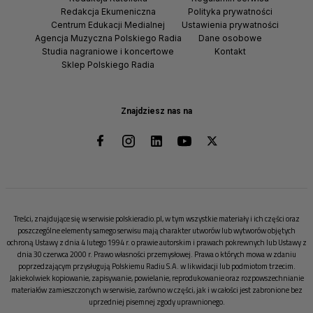
Redakcja Ekumeniczna
Polityka prywatności
Centrum Edukacji Medialnej
Ustawienia prywatności
Agencja Muzyczna Polskiego Radia
Dane osobowe
Studia nagraniowe i koncertowe
Kontakt
Sklep Polskiego Radia
Znajdziesz nas na
Treści, znajdujące się w serwisie polskieradio.pl, w tym wszystkie materiały i ich części oraz
poszczególne elementy samego serwisu mają charakter utworów lub wytworów objętych
ochroną Ustawy z dnia 4 lutego 1994 r. o prawie autorskim i prawach pokrewnych lub Ustawy z
dnia 30 czerwca 2000 r. Prawo własności przemysłowej. Prawa o których mowa w zdaniu
poprzedzającym przysługują Polskiemu Radiu S.A. w likwidacji lub podmiotom trzecim.
Jakiekolwiek kopiowanie, zapisywanie, powielanie, reprodukowanie oraz rozpowszechnianie
materiałów zamieszczonych w serwisie, zarówno w części, jak i w całości jest zabronione bez
uprzedniej pisemnej zgody uprawnionego.