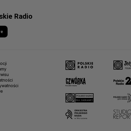
lskie Radio
re
ocji
amy
rwisu
atności
ywatności
we