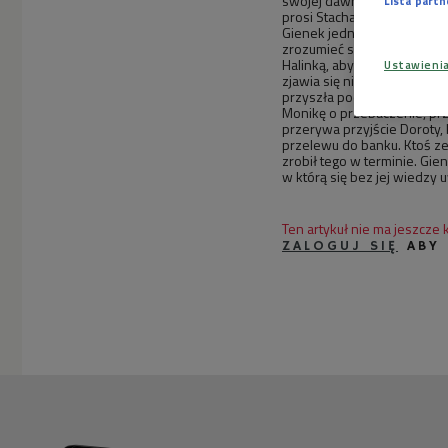
swojej dawnej sympatii. Oka
Lista part
prosi Stacha o dyskrecję; ni
Gienek jednak postanawia w
zrozumieć szlachetność swo
Halinką, aby wyjaśnić przyc
Ustawieni
zjawia się nieoczekiwanie 
przyszła podzielić się wra
Monikę o przebaczenie, prz
przerywa przyjście Doroty, 
przelewu do banku. Ktoś ze
zrobił tego w terminie. Gie
w którą się bez jej wiedzy u
Ten artykuł nie ma jeszcze
ZALOGUJ SIĘ
ABY