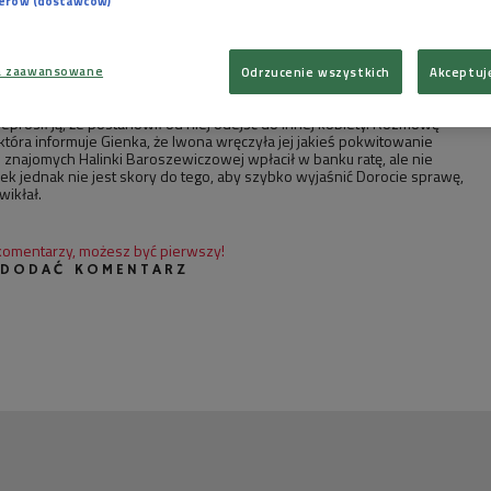
zało się, że Halina nie zapłaciła na czas kolejnej raty bankowej. Gienek
nerów (dostawców)
e chce, aby ta sprawa wyszła na jaw i dowiedziała się o niej Dorota.
tajemniczyć w sprawę Wisię, która - ku jego zdumieniu - stara się
jego szwagra. Wisia proponuje jak najszybciej porozumieć się z
zynę zwłoki. W czasie, kiedy Gienek próbuje telefonować do Halinki,
a zaawansowane
Odrzucenie wszystkich
Akceptuj
Monika. Przyniosła Wisi pieniądze za wynajem mieszkania, a poza tym
żeniami z odwiedzin Janusza Radwanowicza w szpitalu. Janusz poprosił
eprosił ją, że postanowił od niej odejść do innej kobiety. Rozmowę
która informuje Gienka, że Iwona wręczyła jej jakieś pokwitowanie
 znajomych Halinki Baroszewiczowej wpłacił w banku ratę, ale nie
nek jednak nie jest skory do tego, aby szybko wyjaśnić Dorocie sprawę,
wikłał.
 komentarzy, możesz być pierwszy!
 DODAĆ KOMENTARZ