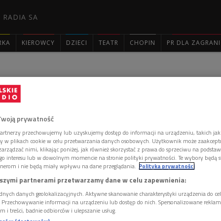
 RADIA SA
RKA
KIEROWCY
DZIECI
TEATR
CHOPIN
PR DLA ZAGRAN

: 2421
Twoją prywatność
artnerzy przechowujemy lub uzyskujemy dostęp do informacji na urządzeniu, takich jak
ory w plikach cookie w celu przetwarzania danych osobowych. Użytkownik może zaakcep
niu Gienków Zygmunta Kotlarza. Kuzyn ma również sprawę do Marysi
arządzać nimi, klikając poniżej, jak również skorzystać z prawa do sprzeciwu na podsta
ła mu w znalezieniu na Ukrainie odbiorców jego produktów rolnych.
go interesu lub w dowolnym momencie na stronie polityki prywatności. Te wybory będą 
głosował w unijnym referendum na "tak" na złość jednemu z członków
nerom i nie będą miały wpływu na dane przeglądania.
Polityka prywatności
łaśnie wypisał. Przy okazji kuzyn nie zostawia, jak zwykle, suchej nitki
szymi partnerami przetwarzamy dane w celu zapewnienia:
ządu lokalnego i urzędnikach w ministerstwach. Tym ostatnim
ę i marnotrawstwo pieniędzy podatników; nie szczędzi też słów
dnych danych geolokalizacyjnych. Aktywne skanowanie charakterystyki urządzenia do ce
o domu wraca Gienek, na sobotni, wspólny obiad przychodzi również
i. Przechowywanie informacji na urządzeniu lub dostęp do nich. Spersonalizowane reklamy 
espondencję z banku zaadresowaną na jego nazwisko. Pod naciskami
m i treści, badnie odbiorców i ulepszanie usług.
hodzi o kredyt, który zaciągnął na prośbę Halinki Bartoszewiczowej,