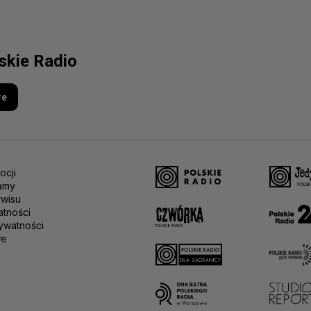
lskie Radio
re
ocji
amy
rwisu
atności
ywatności
we