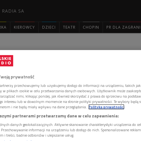
 RADIA SA
RKA
KIEROWCY
DZIECI
TEATR
CHOPIN
PR DLA ZAGRAN

: 2417
Twoją prywatność
artnerzy przechowujemy lub uzyskujemy dostęp do informacji na urządzeniu, takich jak
ory w plikach cookie w celu przetwarzania danych osobowych. Użytkownik może zaakcep
ocenił, czy dobrze wygląda w bejsbolówce, bo właśnie wybiera się na
arządzać nimi, klikając poniżej, jak również skorzystać z prawa do sprzeciwu na podsta
a, który organizuje Powiślańska Fundacja Społeczna. Czapeczka, na
go interesu lub w dowolnym momencie na stronie polityki prywatności. Te wybory będą 
wiazdki, symbolizująca godło UE, podoba się Gienkowi, natomiast Wisia
nerom i nie będą miały wpływu na dane przeglądania.
Polityka prywatności
tę Justyna dostała w prezencie od Romka. Gienek i Wisia próbują
szymi partnerami przetwarzamy dane w celu zapewnienia:
 kupił tę czapeczkę za pieniądze zarobione w agencji towarzyskiej.
domość, wpada w konsternację i wybiega z mieszkania.
dnych danych geolokalizacyjnych. Aktywne skanowanie charakterystyki urządzenia do ce
aków zagląda dozorca Edzio. Pan Edward nawiązuje do "unijnej"
i. Przechowywanie informacji na urządzeniu lub dostęp do nich. Spersonalizowane reklamy 
da, że sąsiadka z oficyny, pod wpływem przemówienia papieża,
m i treści, badnie odbiorców i ulepszanie usług.
 przystąpieniem Polski do UE. Dozorca zwraca się ponadto ze sprawą