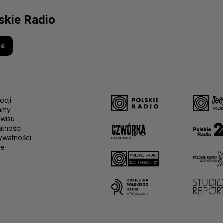
lskie Radio
re
ocji
amy
rwisu
atności
ywatności
we