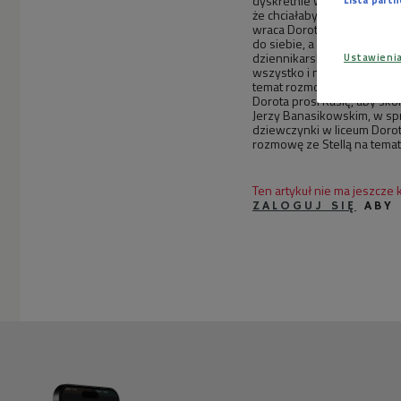
dyskretnie wybadał, kiedy i
że chciałaby mieć prawo pi
wraca Dorota, ze sobą przy
do siebie, a w tym czasie A
dziennikarskiej i o przyczy
Ustawieni
wszystko i nie wie, czy zdo
temat rozmowy i pyta wujka
Dorota prosi Kasię, aby sk
Jerzy Banasikowskim, w spr
dziewczynki w liceum Dorot
rozmowę ze Stellą na temat 
Ten artykuł nie ma jeszcze
ZALOGUJ SIĘ
ABY