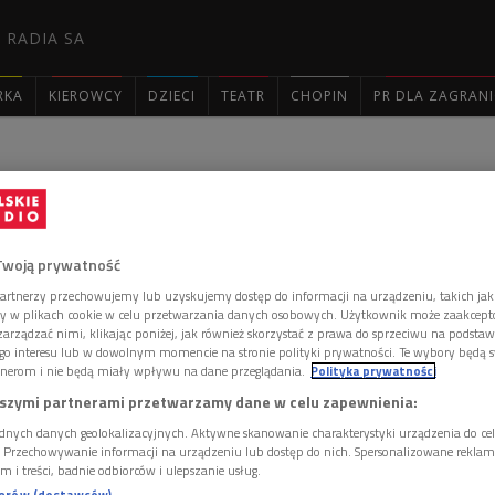
 RADIA SA
RKA
KIEROWCY
DZIECI
TEATR
CHOPIN
PR DLA ZAGRAN

: 2408
Twoją prywatność
artnerzy przechowujemy lub uzyskujemy dostęp do informacji na urządzeniu, takich jak
ory w plikach cookie w celu przetwarzania danych osobowych. Użytkownik może zaakcep
arządzać nimi, klikając poniżej, jak również skorzystać z prawa do sprzeciwu na podsta
zastaje jedynie Justynę. Mówi jej o wizycie dzielnicowego, który
go interesu lub w dowolnym momencie na stronie polityki prywatności. Te wybory będą 
ałem w demonstracji jej i Joasi przed sklepem zoologicznym.
łodzieży, postanowiły sprzeciwić się męczeniu zwierząt w klatkach.
nerom i nie będą miały wpływu na dane przeglądania.
Polityka prywatności
lem w oko, a ktoś inny namalował właścicielkę w klatce, z jakimś
szymi partnerami przetwarzamy dane w celu zapewnienia:
nicowy ma zamiar powiadomić o incydencie szkołę, do której uczęszcza
aby na razie zachować dyskrecję i nie mówić o zdarzeniu jej mamie.
dnych danych geolokalizacyjnych. Aktywne skanowanie charakterystyki urządzenia do ce
Piotrka. Kasia relacjonuje mu, co zrobiła Justyna z Joasią, ale szybko
i. Przechowywanie informacji na urządzeniu lub dostęp do nich. Spersonalizowane reklamy 
owę zaprząta zupełnie inna sprawa. Kasi zależy na tym, aby Piotrek, po
m i treści, badnie odbiorców i ulepszanie usług.
 Antoniego do kupna mieszkania Szymkowskiego, a po drugie, aby
nerów (dostawców)