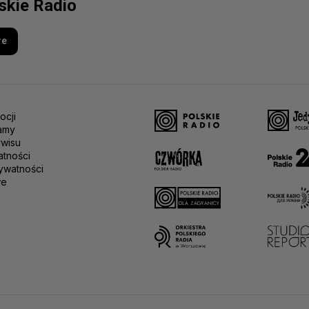
lskie Radio
re
ocji
amy
rwisu
atności
ywatności
we