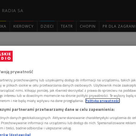
 RADIA SA
RKA
KIEROWCY
DZIECI
TEATR
CHOPIN
PR DLA ZAGRAN

ie, odcinek 3057, 26
016
Twoją prywatność
artnerzy przechowujemy lub uzyskujemy dostęp do informacji na urządzeniu, takich jak
ory w plikach cookie w celu przetwarzania danych osobowych. Użytkownik może zaakcep
arządzać nimi, klikając poniżej, jak również skorzystać z prawa do sprzeciwu na podsta
go interesu lub w dowolnym momencie na stronie polityki prywatności. Te wybory będą 
nerom i nie będą miały wpływu na dane przeglądania.
Polityka prywatności
szymi partnerami przetwarzamy dane w celu zapewnienia:
dnych danych geolokalizacyjnych. Aktywne skanowanie charakterystyki urządzenia do ce
i. Przechowywanie informacji na urządzeniu lub dostęp do nich. Spersonalizowane reklamy 
m i treści, badnie odbiorców i ulepszanie usług.
nerów (dostawców)