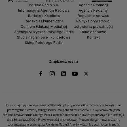
Polskie Radio S.A.
Agencja Promocji
Informacyjna Agencja Radiowa
Agencja Reklamy
Redakcja Katolicka
Regulamin serwisu
Redakcja Ekumeniczna
Polityka prywatności
Centrum Edukacji Medialnej
Ustawienia prywatności
Agencja Muzyczna Polskiego Radia
Dane osobowe
Studia nagraniowe i koncertowe
Kontakt
Sklep Polskiego Radia
Znajdziesz nas na
Treści, znajdujące się w serwisie polskieradio.pl, w tym wszystkie materiały i ich części oraz
poszczególne elementy samego serwisu mają charakter utworów lub wytworów objętych
ochroną Ustawy z dnia 4 lutego 1994 r. o prawie autorskim i prawach pokrewnych lub Ustawy z
dnia 30 czerwca 2000 r. Prawo własności przemysłowej. Prawa o których mowa w zdaniu
poprzedzającym przysługują Polskiemu Radiu S.A. w likwidacji lub podmiotom trzecim.