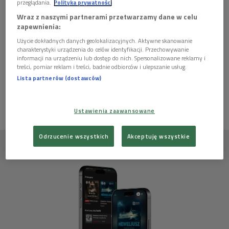
1 plik
AUDIO
przeglądania.
Polityka prywatności
Wraz z naszymi partnerami przetwarzamy dane w celu


27'48
zapewnienia:
Matysiakowie 2 kwietnia godz. 13:15
Użycie dokładnych danych geolokalizacyjnych. Aktywne skanowanie
charakterystyki urządzenia do celów identyfikacji. Przechowywanie
informacji na urządzeniu lub dostęp do nich. Spersonalizowane reklamy i
treści, pomiar reklam i treści, badnie odbiorców i ulepszanie usług.
Scenariusz i dialogi:
Adam Bauman
Lista partnerów (dostawców)
Ustawienia zaawansowane
Odrzucenie wszystkich
Akceptuję wszystkie