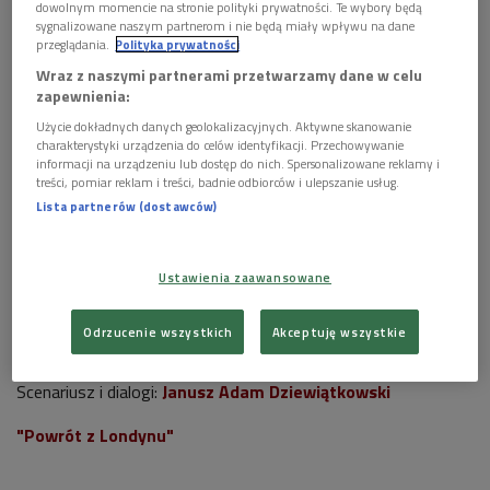
1 plik
AUDIO
dowolnym momencie na stronie polityki prywatności. Te wybory będą
sygnalizowane naszym partnerom i nie będą miały wpływu na dane


przeglądania.
Polityka prywatności
36'11
Wraz z naszymi partnerami przetwarzamy dane w celu
Matysiakowie 2 lipca godz. 13:16
zapewnienia:
Użycie dokładnych danych geolokalizacyjnych. Aktywne skanowanie
charakterystyki urządzenia do celów identyfikacji. Przechowywanie
informacji na urządzeniu lub dostęp do nich. Spersonalizowane reklamy i
treści, pomiar reklam i treści, badnie odbiorców i ulepszanie usług.
Lista partnerów (dostawców)
Ustawienia zaawansowane
Odrzucenie wszystkich
Akceptuję wszystkie
Scenariusz i dialogi:
Janusz Adam Dziewiątkowski
"Powrót z Londynu"