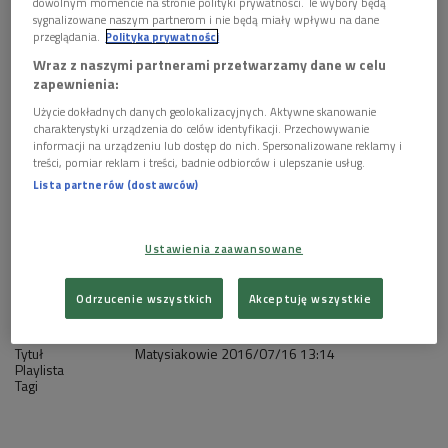
1 plik
dowolnym momencie na stronie polityki prywatności. Te wybory będą
AUDIO
sygnalizowane naszym partnerom i nie będą miały wpływu na dane


przeglądania.
Polityka prywatności
24'43
Wraz z naszymi partnerami przetwarzamy dane w celu
Matysiakowie 16 lipca godz. 13:14
zapewnienia:
Użycie dokładnych danych geolokalizacyjnych. Aktywne skanowanie
charakterystyki urządzenia do celów identyfikacji. Przechowywanie
informacji na urządzeniu lub dostęp do nich. Spersonalizowane reklamy i
treści, pomiar reklam i treści, badnie odbiorców i ulepszanie usług.
Lista partnerów (dostawców)
Ustawienia zaawansowane
Odrzucenie wszystkich
Akceptuję wszystkie
Tytuł
Matysiakowie
2016/07/16
13:14
Playlista
Tagi