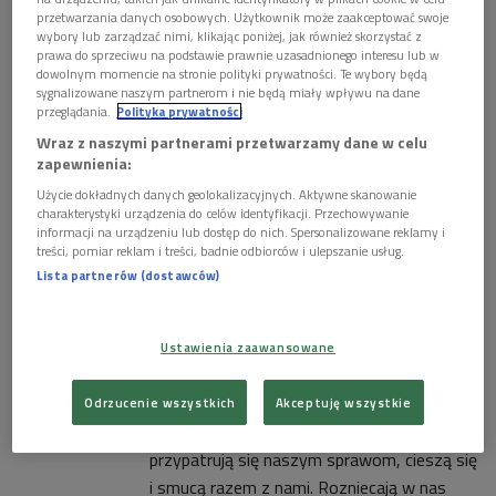
1 plik
AUDIO
przetwarzania danych osobowych. Użytkownik może zaakceptować swoje
wybory lub zarządzać nimi, klikając poniżej, jak również skorzystać z


40'48
prawa do sprzeciwu na podstawie prawnie uzasadnionego interesu lub w
dowolnym momencie na stronie polityki prywatności. Te wybory będą
Matysiakowie 30 lipca godz. 13:13
sygnalizowane naszym partnerom i nie będą miały wpływu na dane
przeglądania.
Polityka prywatności
Wraz z naszymi partnerami przetwarzamy dane w celu
zapewnienia:
Użycie dokładnych danych geolokalizacyjnych. Aktywne skanowanie
charakterystyki urządzenia do celów identyfikacji. Przechowywanie
informacji na urządzeniu lub dostęp do nich. Spersonalizowane reklamy i
treści, pomiar reklam i treści, badnie odbiorców i ulepszanie usług.
Lista partnerów (dostawców)
Ustawienia zaawansowane
Matysiakowie 30 lipca godz. 13:13
30.07.2016
Tytuł
Odrzucenie wszystkich
Akceptuję wszystkie
13:13
Co tydzień goszczą w naszych domach,
przypatrują się naszym sprawom, cieszą się
i smucą razem z nami. Rozniecają w nas