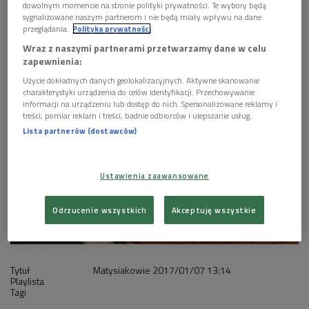
dowolnym momencie na stronie polityki prywatności. Te wybory będą
sygnalizowane naszym partnerom i nie będą miały wpływu na dane
1 plik
AUDIO
przeglądania.
Polityka prywatności
Wraz z naszymi partnerami przetwarzamy dane w celu


27'03
zapewnienia:
Matysiakowie 7 stycznia godz. 13:21
Użycie dokładnych danych geolokalizacyjnych. Aktywne skanowanie
charakterystyki urządzenia do celów identyfikacji. Przechowywanie
informacji na urządzeniu lub dostęp do nich. Spersonalizowane reklamy i
treści, pomiar reklam i treści, badnie odbiorców i ulepszanie usług.
Lista partnerów (dostawców)
Ustawienia zaawansowane
Odrzucenie wszystkich
Akceptuję wszystkie
Tytuł
Matysiakowie
2017/01/07
13:14
Playlista
Tagi