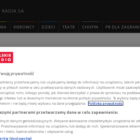
 RADIA SA
RKA
KIEROWCY
DZIECI
TEATR
CHOPIN
PR DLA ZAGRAN

ie - odcinek 3155 - 12
dz. 13:21
Twoją prywatność
artnerzy przechowujemy lub uzyskujemy dostęp do informacji na urządzeniu, takich jak
ory w plikach cookie w celu przetwarzania danych osobowych. Użytkownik może zaakcep
arządzać nimi, klikając poniżej, jak również skorzystać z prawa do sprzeciwu na podsta
go interesu lub w dowolnym momencie na stronie polityki prywatności. Te wybory będą 
nerom i nie będą miały wpływu na dane przeglądania.
Polityka prywatności
szymi partnerami przetwarzamy dane w celu zapewnienia:
dnych danych geolokalizacyjnych. Aktywne skanowanie charakterystyki urządzenia do ce
i. Przechowywanie informacji na urządzeniu lub dostęp do nich. Spersonalizowane reklamy 
m i treści, badnie odbiorców i ulepszanie usług.
nerów (dostawców)