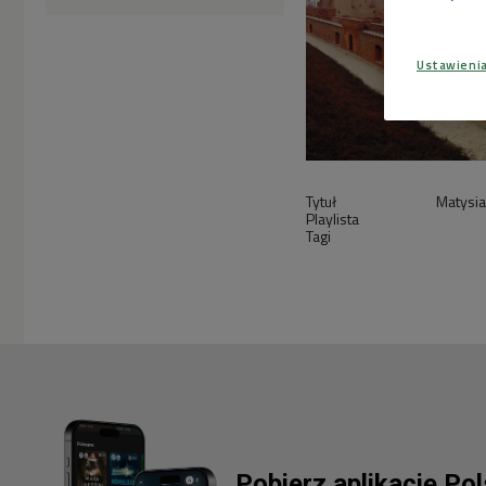
Ustawieni
Tytuł
Matysi
Playlista
Tagi
Pobierz aplikację Po