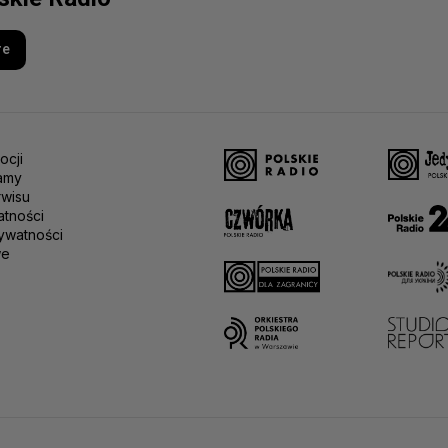
re
ocji
amy
rwisu
atności
ywatności
we