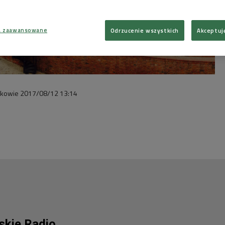
a zaawansowane
Odrzucenie wszystkich
Akceptuj
akowie
2017/08/12
13:14
lskie Radio