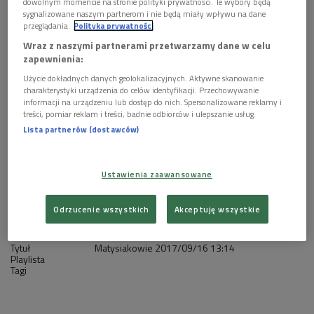
1 plik
dowolnym momencie na stronie polityki prywatności. Te wybory będą
AUDIO
sygnalizowane naszym partnerom i nie będą miały wpływu na dane


przeglądania.
Polityka prywatności
27'27
Wraz z naszymi partnerami przetwarzamy dane w celu
Matysiakowie 16 września godz. 13:18
zapewnienia:
Użycie dokładnych danych geolokalizacyjnych. Aktywne skanowanie
charakterystyki urządzenia do celów identyfikacji. Przechowywanie
informacji na urządzeniu lub dostęp do nich. Spersonalizowane reklamy i
treści, pomiar reklam i treści, badnie odbiorców i ulepszanie usług.
Lista partnerów (dostawców)
Ustawienia zaawansowane
Odrzucenie wszystkich
Akceptuję wszystkie
Tytuł
Matysiakowie
2017/09/16
13:14
Playlista
Tagi