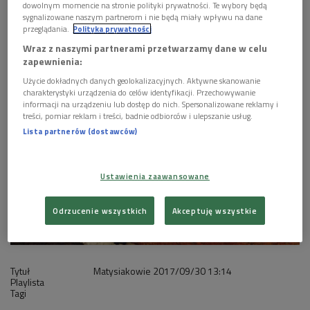
dowolnym momencie na stronie polityki prywatności. Te wybory będą
sygnalizowane naszym partnerom i nie będą miały wpływu na dane
1 plik
AUDIO
przeglądania.
Polityka prywatności
Wraz z naszymi partnerami przetwarzamy dane w celu


27'44
zapewnienia:
Matysiakowie 30 września godz. 13:17
Użycie dokładnych danych geolokalizacyjnych. Aktywne skanowanie
charakterystyki urządzenia do celów identyfikacji. Przechowywanie
informacji na urządzeniu lub dostęp do nich. Spersonalizowane reklamy i
treści, pomiar reklam i treści, badnie odbiorców i ulepszanie usług.
Lista partnerów (dostawców)
Ustawienia zaawansowane
Odrzucenie wszystkich
Akceptuję wszystkie
Tytuł
Matysiakowie
2017/09/30
13:14
Playlista
Tagi