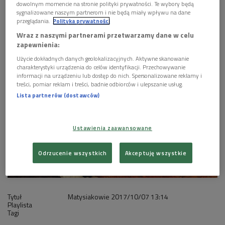
dowolnym momencie na stronie polityki prywatności. Te wybory będą
sygnalizowane naszym partnerom i nie będą miały wpływu na dane
1 plik
AUDIO
przeglądania.
Polityka prywatności
Wraz z naszymi partnerami przetwarzamy dane w celu


27'10
zapewnienia:
Matysiakowie 7 października godz. 13:14
Użycie dokładnych danych geolokalizacyjnych. Aktywne skanowanie
charakterystyki urządzenia do celów identyfikacji. Przechowywanie
informacji na urządzeniu lub dostęp do nich. Spersonalizowane reklamy i
treści, pomiar reklam i treści, badnie odbiorców i ulepszanie usług.
Lista partnerów (dostawców)
Ustawienia zaawansowane
Odrzucenie wszystkich
Akceptuję wszystkie
Tytuł
Matysiakowie
2017/10/07
13:14
Playlista
Tagi