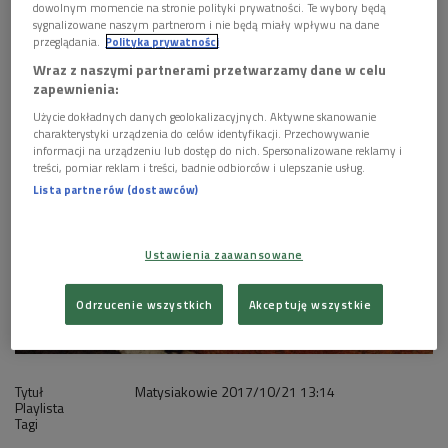
dowolnym momencie na stronie polityki prywatności. Te wybory będą
sygnalizowane naszym partnerom i nie będą miały wpływu na dane
1 plik
AUDIO
przeglądania.
Polityka prywatności
Wraz z naszymi partnerami przetwarzamy dane w celu


26'52
zapewnienia:
Matysiakowie 21 października godz. 13:16
Użycie dokładnych danych geolokalizacyjnych. Aktywne skanowanie
charakterystyki urządzenia do celów identyfikacji. Przechowywanie
informacji na urządzeniu lub dostęp do nich. Spersonalizowane reklamy i
treści, pomiar reklam i treści, badnie odbiorców i ulepszanie usług.
Lista partnerów (dostawców)
Ustawienia zaawansowane
Odrzucenie wszystkich
Akceptuję wszystkie
Tytuł
Matysiakowie
2017/10/21
13:14
Playlista
Tagi