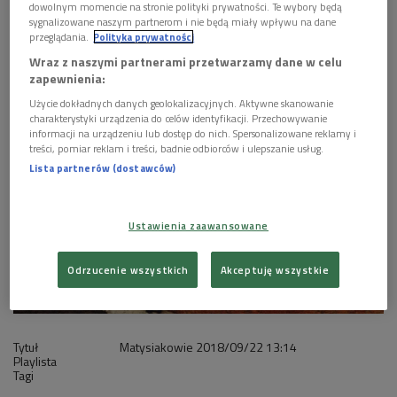
dowolnym momencie na stronie polityki prywatności. Te wybory będą
sygnalizowane naszym partnerom i nie będą miały wpływu na dane
1 plik
AUDIO
przeglądania.
Polityka prywatności
Wraz z naszymi partnerami przetwarzamy dane w celu


26'22
zapewnienia:
Matysiakowie 22 września godz. 13:15
Użycie dokładnych danych geolokalizacyjnych. Aktywne skanowanie
charakterystyki urządzenia do celów identyfikacji. Przechowywanie
informacji na urządzeniu lub dostęp do nich. Spersonalizowane reklamy i
treści, pomiar reklam i treści, badnie odbiorców i ulepszanie usług.
Lista partnerów (dostawców)
Ustawienia zaawansowane
Odrzucenie wszystkich
Akceptuję wszystkie
Tytuł
Matysiakowie
2018/09/22
13:14
Playlista
Tagi