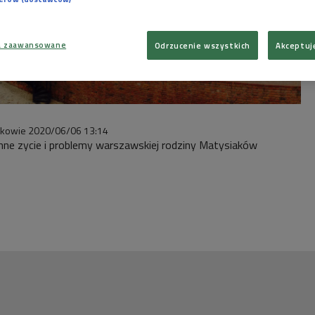
a zaawansowane
Odrzucenie wszystkich
Akceptuj
akowie
2020/06/06
13:14
nne zycie i problemy warszawskiej rodziny Matysiaków