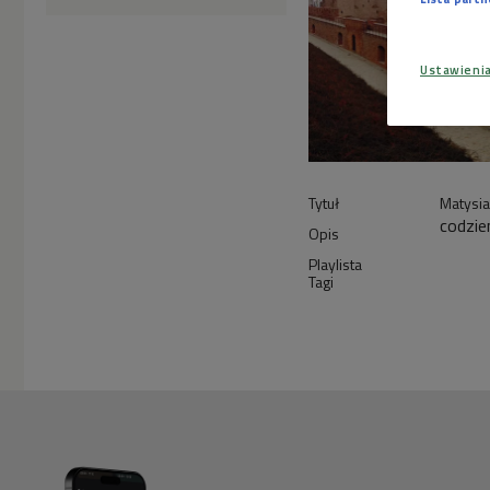
Ustawieni
Tytuł
Matysi
codzie
Opis
Playlista
Tagi