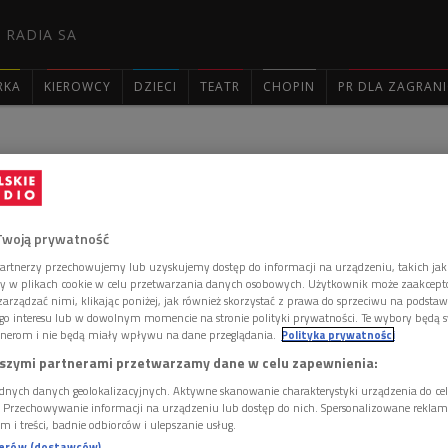
 RADIA SA
RKA
KIEROWCY
DZIECI
TEATR
CHOPIN
PR DLA ZAGRAN

ie - odcinek 3297 - 6 czerwca
Twoją prywatność
artnerzy przechowujemy lub uzyskujemy dostęp do informacji na urządzeniu, takich jak
ory w plikach cookie w celu przetwarzania danych osobowych. Użytkownik może zaakcep
arządzać nimi, klikając poniżej, jak również skorzystać z prawa do sprzeciwu na podsta
go interesu lub w dowolnym momencie na stronie polityki prywatności. Te wybory będą 
nerom i nie będą miały wpływu na dane przeglądania.
Polityka prywatności
szymi partnerami przetwarzamy dane w celu zapewnienia:
dnych danych geolokalizacyjnych. Aktywne skanowanie charakterystyki urządzenia do ce
i. Przechowywanie informacji na urządzeniu lub dostęp do nich. Spersonalizowane reklamy 
m i treści, badnie odbiorców i ulepszanie usług.
nerów (dostawców)