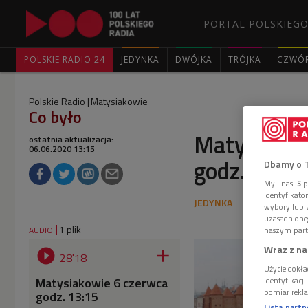
PORTAL POLSKIEGO
POLSKIE RADIO 24
JEDYNKA
DWÓJKA
TRÓJKA
CZWÓ
Polskie Radio
Matysiakowie
Co było
Matysiakow
ostatnia aktualizacja:
06.06.2020 13:15
godz. 13:15
Dbamy o 
My i nasi
5
p
identyfikat
wybory lub z
uzasadnione
1 plik
AUDIO
naszym part
Wraz z na


28'18
Użycie dokła
Matysiakowie 6 czerwca
identyfikacj
pomiar rekla
godz. 13:15
Lista part