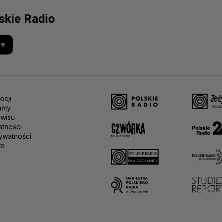
lskie Radio
re
ocji
amy
rwisu
atności
ywatności
we