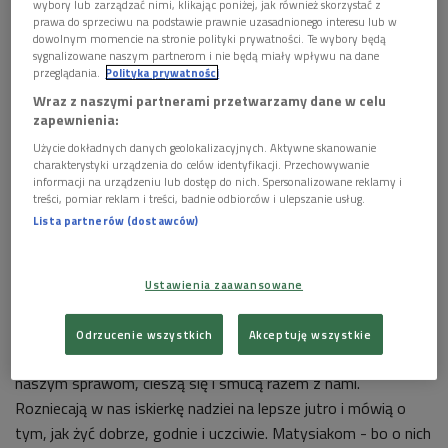
1 plik
AUDIO
wybory lub zarządzać nimi, klikając poniżej, jak również skorzystać z
prawa do sprzeciwu na podstawie prawnie uzasadnionego interesu lub w


dowolnym momencie na stronie polityki prywatności. Te wybory będą
27'06
sygnalizowane naszym partnerom i nie będą miały wpływu na dane
przeglądania.
Polityka prywatności
Matysiakowie 25 lipca godz. 13:13
Wraz z naszymi partnerami przetwarzamy dane w celu
zapewnienia:
Użycie dokładnych danych geolokalizacyjnych. Aktywne skanowanie
charakterystyki urządzenia do celów identyfikacji. Przechowywanie
informacji na urządzeniu lub dostęp do nich. Spersonalizowane reklamy i
treści, pomiar reklam i treści, badnie odbiorców i ulepszanie usług.
Lista partnerów (dostawców)
Ustawienia zaawansowane
Odrzucenie wszystkich
Akceptuję wszystkie
Co tydzień goszczą w naszych domach, przypatrują się
naszym sprawom, cieszą się i smucą razem z nami.
Rozniecają w nas iskierkę nadziei na lepsze jutro i mówią o
tym, jak żyć dobrze, godnie i uczciwie. Matysiakom - bo o nich