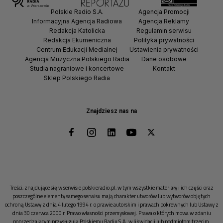
Polskie Radio S.A.
Agencja Promocji
Informacyjna Agencja Radiowa
Agencja Reklamy
Redakcja Katolicka
Regulamin serwisu
Redakcja Ekumeniczna
Polityka prywatności
Centrum Edukacji Medialnej
Ustawienia prywatności
Agencja Muzyczna Polskiego Radia
Dane osobowe
Studia nagraniowe i koncertowe
Kontakt
Sklep Polskiego Radia
Znajdziesz nas na
Treści, znajdujące się w serwisie polskieradio.pl, w tym wszystkie materiały i ich części oraz
poszczególne elementy samego serwisu mają charakter utworów lub wytworów objętych
ochroną Ustawy z dnia 4 lutego 1994 r. o prawie autorskim i prawach pokrewnych lub Ustawy z
dnia 30 czerwca 2000 r. Prawo własności przemysłowej. Prawa o których mowa w zdaniu
poprzedzającym przysługują Polskiemu Radiu S.A. w likwidacji lub podmiotom trzecim.