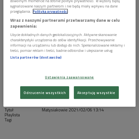
1 plik
dowolnym momencie na stronie polityki prywatności. Te wybory będą
AUDIO
sygnalizowane naszym partnerom i nie będą miały wpływu na dane


przeglądania.
Polityka prywatności
26'13
Wraz z naszymi partnerami przetwarzamy dane w celu
Matysiakowie 6 lutego godz. 13:13
zapewnienia:
Użycie dokładnych danych geolokalizacyjnych. Aktywne skanowanie
charakterystyki urządzenia do celów identyfikacji. Przechowywanie
informacji na urządzeniu lub dostęp do nich. Spersonalizowane reklamy i
treści, pomiar reklam i treści, badnie odbiorców i ulepszanie usług.
Lista partnerów (dostawców)
Ustawienia zaawansowane
Odrzucenie wszystkich
Akceptuję wszystkie
Tytuł
Matysiakowie
2021/02/06
13:14
Playlista
Tagi