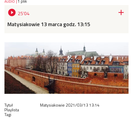
1 plik
AUDIO


25'04
Matysiakowie 13 marca godz. 13:15
Tytuł
Matysiakowie
2021/03/13
13:14
Playlista
Tagi