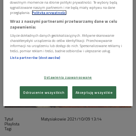
dowolnym momencie na stronie polityki prywatności. Te wybory będą
sygnalizowane naszym partnerom i nie będą miały wpływu na dane
1 plik
AUDIO
przeglądania.
Polityka prywatności
Wraz z naszymi partnerami przetwarzamy dane w celu


27'38
zapewnienia:
Matysiakowie 9 października godz. 13:16
Użycie dokładnych danych geolokalizacyjnych. Aktywne skanowanie
charakterystyki urządzenia do celów identyfikacji. Przechowywanie
informacji na urządzeniu lub dostęp do nich. Spersonalizowane reklamy i
treści, pomiar reklam i treści, badnie odbiorców i ulepszanie usług.
Lista partnerów (dostawców)
Ustawienia zaawansowane
Odrzucenie wszystkich
Akceptuję wszystkie
Tytuł
Matysiakowie
2021/10/09
13:14
Playlista
Tagi